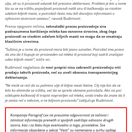
ulja, ali su ti proizvodi oduvek bili precizno deklarisani. Problem je bio u tome
što su se na tržištu pojavljivali proizvodi nalik siru ili kačkavalju sa visokim
udelom biljnih masti, a potrošači često nisu bili dovoljno informisani o
njihovom stvarnom sastavu”,
navodi Budimović.
Prema njegovim rečima,
tehnološki proces proizvodnje sira
podrazumeva korišćenje mleka kao osnovne sirovine, zbog čega
proizvodi sa visokim udelom biljnih masti ne mogu da se smatraju
klasičnim sirevima.
“Suština je u tome da proizvod mora biti jasno označen. Potrošač ima pravo
da zna da li kupuje sir proizveden od mleka ili proizvod koji sadrži značajan
udeo biljnih masti”
, ističe on.
Budimović naglašava da
novi propisi nisu zabranili proizvodnju niti
prodaju takvih proizvoda, već su uveli obavezu transparentnijeg
deklarisanja.
“Ne može se reći da su palmino ulje ili biljne masti štetne. Cilj nije bio da se
bilo ko eliminiše sa tržišta, već da se spreče obmane potrošača. Ako na pici
očekujete kačkavalj ili trapist napravljen od mleka, onda treba da znate da li
je zaista reč o takvom, a ne biljnom proizvodu”
zaključuje Budimović.
Kompanija Paragraf Lex ne preuzima odgovornost za tačnost i
istinitost informacija prenetih iz spoljnih sadržaja odnosno drugih
izvora, kao i za štetu koja eventualno iz toga, proistekne. Sve
informacije objavljene u sekciji "Vesti" su namenjene u svrhu opšteg