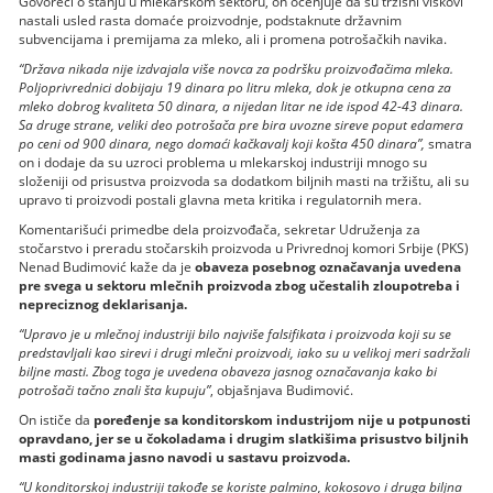
Govoreći o stanju u mlekarskom sektoru, on ocenjuje da su tržišni viškovi
nastali usled rasta domaće proizvodnje, podstaknute državnim
subvencijama i premijama za mleko, ali i promena potrošačkih navika.
“Država nikada nije izdvajala više novca za podršku proizvođačima mleka.
Poljoprivrednici dobijaju 19 dinara po litru mleka, dok je otkupna cena za
mleko dobrog kvaliteta 50 dinara, a nijedan litar ne ide ispod 42-43 dinara.
Sa druge strane, veliki deo potrošača pre bira uvozne sireve poput edamera
po ceni od 900 dinara, nego domaći kačkavalj koji košta 450 dinara”,
smatra
on i dodaje da su uzroci problema u mlekarskoj industriji mnogo su
složeniji od prisustva proizvoda sa dodatkom biljnih masti na tržištu, ali su
upravo ti proizvodi postali glavna meta kritika i regulatornih mera.
Komentarišući primedbe dela proizvođača, sekretar Udruženja za
stočarstvo i preradu stočarskih proizvoda u Privrednoj komori Srbije (PKS)
Nenad Budimović kaže da je
obaveza posebnog označavanja uvedena
pre svega u sektoru mlečnih proizvoda zbog učestalih zloupotreba i
nepreciznog deklarisanja.
“Upravo je u mlečnoj industriji bilo najviše falsifikata i proizvoda koji su se
predstavljali kao sirevi i drugi mlečni proizvodi, iako su u velikoj meri sadržali
biljne masti. Zbog toga je uvedena obaveza jasnog označavanja kako bi
potrošači tačno znali šta kupuju”
, objašnjava Budimović.
On ističe da
poređenje sa konditorskom industrijom nije u potpunosti
opravdano, jer se u čokoladama i drugim slatkišima prisustvo biljnih
masti godinama jasno navodi u sastavu proizvoda.
“U konditorskoj industriji takođe se koriste palmino, kokosovo i druga biljna