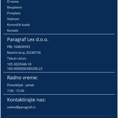
O nama
Besplatno
Pretplata
Vebinari
Korisnički kutak
Kontakt
Paragraf Lex d.o.o.
PIB: 104830593
Matični broj: 20240156
Tekući račun:
105-3029346-18
160-0000000380290-23
Radno vreme:
Ponedeljak - petak
7:30 - 15:30
Kontaktirajte nas:
online@paragraf.rs