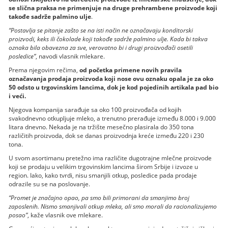
se slična praksa ne primenjuje na druge prehrambene proizvode koji
takođe sadrže palmino ulje
.
“Postavlja se pitanje zašto se na isti način ne označavaju konditorski
proizvodi, keks ili čokolade koji takođe sadrže palmino ulje. Kada bi takva
oznaka bila obavezna za sve, verovatno bi i drugi proizvođači osetili
posledice”
, navodi vlasnik mlekare.
Prema njegovim rečima,
od početka primene novih pravila
označavanja prodaja proizvoda koji nose ovu oznaku opala je za oko
50 odsto u trgovinskim lancima, dok je kod pojedinih artikala pad bio
i veći.
Njegova kompanija sarađuje sa oko 100 proizvođača od kojih
svakodnevno otkupljuje mleko, a trenutno prerađuje između 8.000 i 9.000
litara dnevno. Nekada je na tržište mesečno plasirala do 350 tona
različitih proizvoda, dok se danas proizvodnja kreće između 220 i 230
tona.
U svom asortimanu pretežno ima različite dugotrajne mlečne proizvode
koji se prodaju u velikim trgovinskim lancima širom Srbije i izvoze u
region. Iako, kako tvrdi, nisu smanjili otkup, posledice pada prodaje
odrazile su se na poslovanje.
“Promet je značajno opao, pa smo bili primorani da smanjimo broj
zaposlenih. Nismo smanjivali otkup mleka, ali smo morali da racionalizujemo
posao”
, kaže vlasnik ove mlekare.