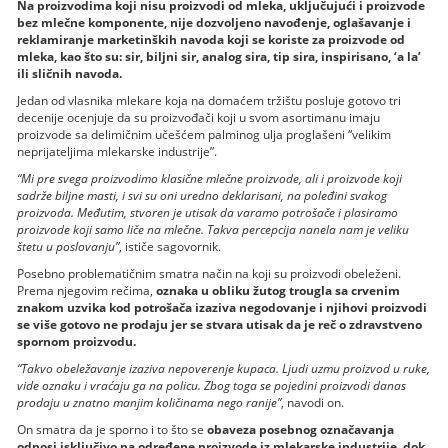
Na proizvodima koji nisu proizvodi od mleka, uključujući i proizvode
bez mlečne komponente, nije dozvoljeno navođenje, oglašavanje i
reklamiranje marketinških navoda koji se koriste za proizvode od
mleka, kao što su: sir, biljni sir, analog sira, tip sira, inspirisano, ‘a la’
ili sličnih navoda.
Jedan od vlasnika mlekare koja na domaćem tržištu posluje gotovo tri
decenije ocenjuje da su proizvođači koji u svom asortimanu imaju
proizvode sa delimičnim učešćem palminog ulja proglašeni “velikim
neprijateljima mlekarske industrije”.
“Mi pre svega proizvodimo klasične mlečne proizvode, ali i proizvode koji
sadrže biljne masti, i svi su oni uredno deklarisani, na poleđini svakog
proizvoda. Međutim, stvoren je utisak da varamo potrošače i plasiramo
proizvode koji samo liče na mlečne. Takva percepcija nanela nam je veliku
štetu u poslovanju”
, ističe sagovornik.
Posebno problematičnim smatra način na koji su proizvodi obeleženi.
Prema njegovim rečima,
oznaka u obliku žutog trougla sa crvenim
znakom uzvika kod potrošača izaziva negodovanje i njihovi proizvodi
se više gotovo ne prodaju jer se stvara utisak da je reč o zdravstveno
spornom proizvodu.
“Takvo obeležavanje izaziva nepoverenje kupaca. Ljudi uzmu proizvod u ruke,
vide oznaku i vraćaju ga na policu. Zbog toga se pojedini proizvodi danas
prodaju u znatno manjim količinama nego ranije”
, navodi on.
On smatra da je sporno i to što se
obaveza posebnog označavanja
odnosi isključivo na određene proizvode iz mlekarske industrije, dok