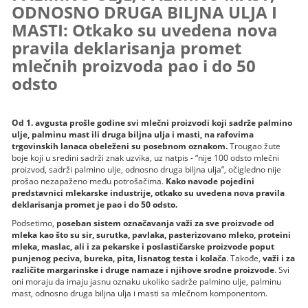
ODNOSNO DRUGA BILJNA ULJA I
MASTI: Otkako su uvedena nova
pravila deklarisanja promet
mlečnih proizvoda pao i do 50
odsto
Od 1. avgusta prošle godine svi mlečni proizvodi koji sadrže palmino
ulje, palminu mast ili druga biljna ulja i masti, na rafovima
trgovinskih lanaca obeleženi su posebnom oznakom.
Trougao žute
boje koji u sredini sadrži znak uzvika, uz natpis - “nije 100 odsto mlečni
proizvod, sadrži palmino ulje, odnosno druga biljna ulja”, očigledno nije
prošao nezapaženo među potrošačima.
Kako navode pojedini
predstavnici mlekarske industrije, otkako su uvedena nova pravila
deklarisanja promet je pao i do 50 odsto.
Podsetimo,
poseban sistem označavanja važi za sve proizvode od
mleka kao što su sir, surutka, pavlaka, pasterizovano mleko, proteini
mleka, maslac, ali i za pekarske i poslastičarske proizvode poput
punjenog peciva, bureka, pita, lisnatog testa i kolača
. Takođe,
važi i za
različite margarinske i druge namaze i njihove srodne proizvode
. Svi
oni moraju da imaju jasnu oznaku ukoliko sadrže palmino ulje, palminu
mast, odnosno druga biljna ulja i masti sa mlečnom komponentom.