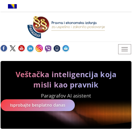
Veštačka inteligencija koja
misli kao pravnik
Paragrafov AI asistent
Isprobajte besplatno danas