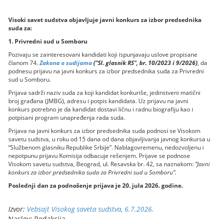
Visoki savet sudstva objavljuje javni konkurs za izbor predsednika
suda za:
1. Privredni sud u Somboru
Pozivaju se zainteresovani kandidati koji ispunjavaju uslove propisane
članom 74.
Zakona o sudijama
("Sl. glasnik RS", br. 10/2023 i 9/2026)
, da
podnesu prijavu na javni konkurs za izbor predsednika suda za Privredni
sud u Somboru.
Prijava sadrži naziv suda za koji kandidat konkuriše, jedinstveni matični
broj građana (JMBG), adresu i potpis kandidata. Uz prijavu na javni
konkurs potrebno je da kandidat dostavi ličnu i radnu biografiju kao i
potpisani program unapređenja rada suda.
Prijava na javni konkurs za izbor predsednika suda podnosi se Visokom
savetu sudstva, u roku od 15 dana od dana objavljivanja javnog konkursa u
“Službenom glasniku Republike Srbije”. Nablagovremenu, nedozvoljenu i
nepotpunu prijavu Komisija odbacuje rešenjem. Prijave se podnose
Visokom savetu sudstva, Beograd, ul. Resavska br. 42, sa naznakom:
“Javni
konkurs za izbor predsednika suda za Privredni sud u Somboru”.
Poslednji dan za podnošenje prijava je 20. jula 2026. godine.
Izvor:
Vebsajt Visokog saveta sudstva, 6.7.2026.
Naslov: Redakcija