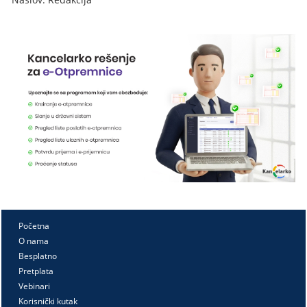
Početna
O nama
Besplatno
Pretplata
Vebinari
Korisnički kutak