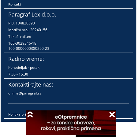
Kontakt
Paragraf Lex d.o.o.
PIB: 104830593
Matični broj: 20240156
Tekući račun:
105-3029346-18
160-0000000380290-23
Radno vreme:
Ponedeljak - petak
7:30 - 15:30
Kontaktirajte nas:
online@paragraf.rs
Politika privatnosti