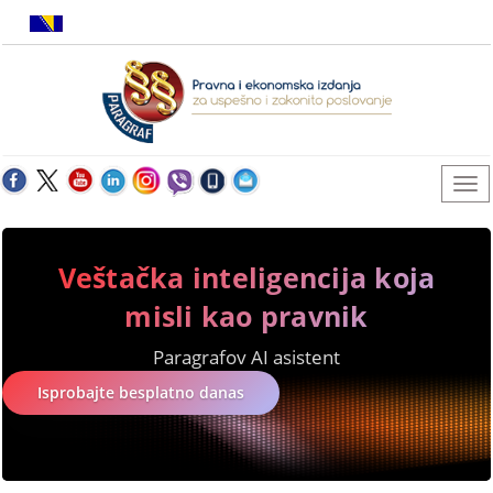
Veštačka inteligencija koja
misli kao pravnik
Paragrafov AI asistent
Isprobajte besplatno danas