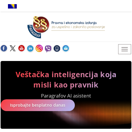
Veštačka inteligencija koja
misli kao pravnik
Paragrafov AI asistent
Isprobajte besplatno danas