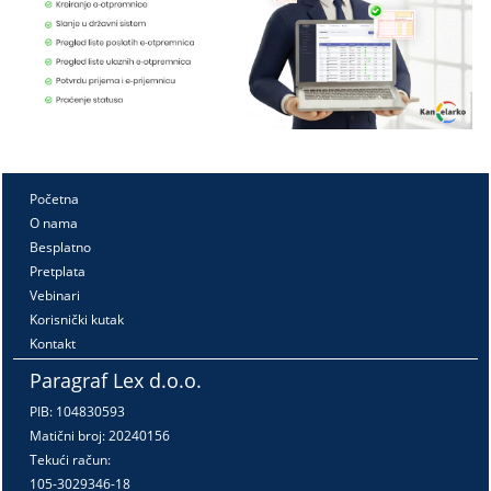
Početna
O nama
Besplatno
Pretplata
Vebinari
Korisnički kutak
Kontakt
Paragraf Lex d.o.o.
PIB: 104830593
Matični broj: 20240156
Tekući račun:
105-3029346-18