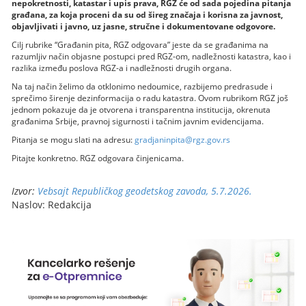
nepokretnosti, katastar i upis prava, RGZ će od sada pojedina pitanja
građana, za koja proceni da su od šireg značaja i korisna za javnost,
objavljivati i javno, uz jasne, stručne i dokumentovane odgovore.
Cilj rubrike “Građanin pita, RGZ odgovara” jeste da se građanima na
razumljiv način objasne postupci pred RGZ-om, nadležnosti katastra, kao i
razlika između poslova RGZ-a i nadležnosti drugih organa.
Na taj način želimo da otklonimo nedoumice, razbijemo predrasude i
sprečimo širenje dezinformacija o radu katastra. Ovom rubrikom RGZ još
jednom pokazuje da je otvorena i transparentna institucija, okrenuta
građanima Srbije, pravnoj sigurnosti i tačnim javnim evidencijama.
Pitanja se mogu slati na adresu:
gradjaninpita@rgz.gov.rs
Pitajte konkretno. RGZ odgovara činjenicama.
Izvor:
Vebsajt Republičkog geodetskog zavoda, 5.7.2026.
Naslov: Redakcija