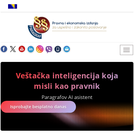
Veštačka inteligencija koja
misli kao pravnik
Paragrafov AI asistent
Isprobajte besplatno danas