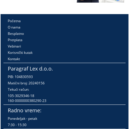
Početna
O nama
Besplatno
Pretplata
Vebinari
Korisnički kutak
Kontakt
Paragraf Lex d.o.o.
PIB: 104830593
Matični broj: 20240156
Tekući račun:
105-3029346-18
160-0000000380290-23
Radno vreme:
Ponedeljak - petak
7:30 - 15:30