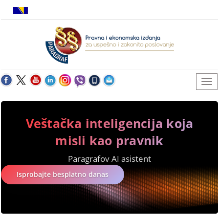
Veštačka inteligencija koja
misli kao pravnik
Paragrafov AI asistent
Isprobajte besplatno danas