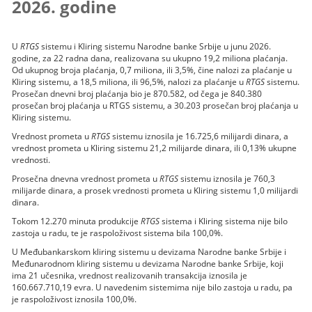
2026. godine
U
RTGS
sistemu i Kliring sistemu Narodne banke Srbije u junu 2026.
godine, za 22 radna dana, realizovana su ukupno 19,2 miliona plaćanja.
Od ukupnog broja plaćanja, 0,7 miliona, ili 3,5%, čine nalozi za plaćanje u
Kliring sistemu, a 18,5 miliona, ili 96,5%, nalozi za plaćanje u
RTGS
sistemu.
Prosečan dnevni broj plaćanja bio je 870.582, od čega je 840.380
prosečan broj plaćanja u RTGS sistemu, a 30.203 prosečan broj plaćanja u
Kliring sistemu.
Vrednost prometa u
RTGS
sistemu iznosila je 16.725,6 milijardi dinara, a
vrednost prometa u Kliring sistemu 21,2 milijarde dinara, ili 0,13% ukupne
vrednosti.
Prosečna dnevna vrednost prometa u
RTGS
sistemu iznosila je 760,3
milijarde dinara, a prosek vrednosti prometa u Kliring sistemu 1,0 milijardi
dinara.
Tokom 12.270 minuta produkcije
RTGS
sistema i Kliring sistema nije bilo
zastoja u radu, te je raspoloživost sistema bila 100,0%.
U Međubankarskom kliring sistemu u devizama Narodne banke Srbije i
Međunarodnom kliring sistemu u devizama Narodne banke Srbije, koji
ima 21 učesnika, vrednost realizovanih transakcija iznosila je
160.667.710,19 evra. U navedenim sistemima nije bilo zastoja u radu, pa
je raspoloživost iznosila 100,0%.