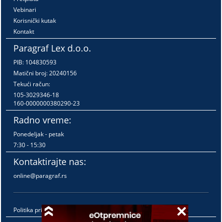
Vebinari
Korisnički kutak
Kontakt
Paragraf Lex d.o.o.
PIB: 104830593
Matični broj: 20240156
Tekući račun:
105-3029346-18
160-0000000380290-23
Radno vreme:
Ponedeljak - petak
7:30 - 15:30
Kontaktirajte nas:
online@paragraf.rs
Politika privatnosti