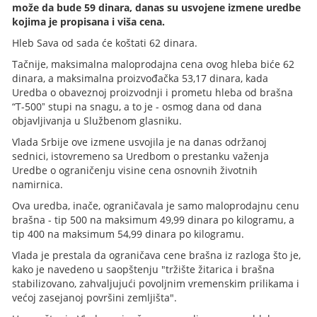
može da bude 59 dinara, danas su usvojene izmene uredbe
kojima je propisana i viša cena.
Hleb Sava od sada će koštati 62 dinara.
Tačnije, maksimalna maloprodajna cena ovog hleba biće 62
dinara, a maksimalna proizvođačka 53,17 dinara, kada
Uredba o obaveznoj proizvodnji i prometu hleba od brašna
“T-500ˮ stupi na snagu, a to je - osmog dana od dana
objavljivanja u Službenom glasniku.
Vlada Srbije ove izmene usvojila je na danas održanoj
sednici, istovremeno sa Uredbom o prestanku važenja
Uredbe o ograničenju visine cena osnovnih životnih
namirnica.
Ova uredba, inače, ograničavala je samo maloprodajnu cenu
brašna - tip 500 na maksimum 49,99 dinara po kilogramu, a
tip 400 na maksimum 54,99 dinara po kilogramu.
Vlada je prestala da ograničava cene brašna iz razloga što je,
kako je navedeno u saopštenju "tržište žitarica i brašna
stabilizovano, zahvaljujući povoljnim vremenskim prilikama i
većoj zasejanoj površini zemljišta".