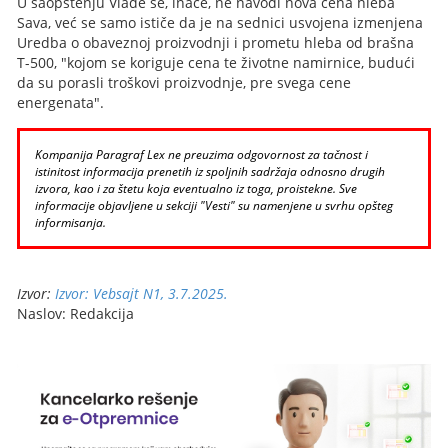
U saopštenju Vlade se, inače, ne navodi nova cena hleba
Sava, već se samo ističe da je na sednici usvojena izmenjena
Uredba o obaveznoj proizvodnji i prometu hleba od brašna
T-500, "kojom se koriguje cena te životne namirnice, budući
da su porasli troškovi proizvodnje, pre svega cene
energenata".
Kompanija Paragraf Lex ne preuzima odgovornost za tačnost i
istinitost informacija prenetih iz spoljnih sadržaja odnosno drugih
izvora, kao i za štetu koja eventualno iz toga, proistekne. Sve
informacije objavljene u sekciji "Vesti" su namenjene u svrhu opšteg
informisanja.
Izvor:
Izvor: Vebsajt N1, 3.7.2025.
Naslov: Redakcija