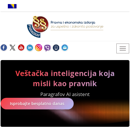
Veštačka inteligencija koja
misli kao pravnik
Paragrafov AI asistent
Isprobajte besplatno danas