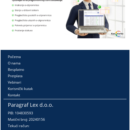
Početna
O nama
Besplatno
Pretplata
Vebinari
Korisnički kutak
Kontakt
Paragraf Lex d.o.o.
PIB: 104830593
Matični broj: 20240156
Tekući račun: