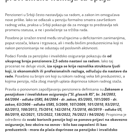
Penzioneri u Srbiji često nastavljaju sa radom, a zakon im omogućava
nove prilike. Iako se odlazak u penziju formalno smatra završetkom
radnog veka, praksa u Srbiji pokazuje da za mnoge to predstavlja tek
promenu statusa, a ne i povlačenje sa tržišta rada.
Posebno je izražen trend među stručnjacima u deficitarnim zanimanjima,
poput vozača, lekara i trgovaca, ali i među bivšim preduzetnicima koji ni
nakon penzionisanja ne odustaju od poslovnih aktivnosti.
Podaci Fonda za penzijsko i invalidsko osiguranje pokazuju da
od
ukupnog broja penzionera 2,5 odsto nastavi sa radom
. Iako taj
procenat ne deluje visok,
iza njega se krije raznolika struktura ljudi
koji, iz ekonomskih ili profesionalnih razloga, odlučuju da nastave da
rade
. Posebno su brojni oni koji su tokom radnog veka bili preduzetnici, a
kojima penzija, niža zbog manjih uplata doprinosa tokom radnog staža.
Pravila o ponovnom zapošljavanju penzionera definisana su
Zakonom o
penzijskom i invalidskom osiguranju ("Sl. glasnik RS", br. 34/2003,
64/2004 - odluka USRS, 84/2004 - dr. zakon, 85/2005, 101/2005 - dr.
zakon, 63/2006 - odluka USRS, 5/2009, 107/2009, 101/2010, 93/2012,
62/2013, 108/2013, 75/2014, 142/2014, 73/2018, 46/2019 - odluka US,
86/2019, 62/2021, 125/2022, 138/2022, 76/2023 i 94/2024)
. Propisima je
određeno da
svaki korisnik penzije koji se ponovo prijavi na obavezno
osiguranje, bez obzira na osnov - bilo kao zaposleni ili kao
preduzetnik - mora da plaća doprinose za penzijsko i invalidsko