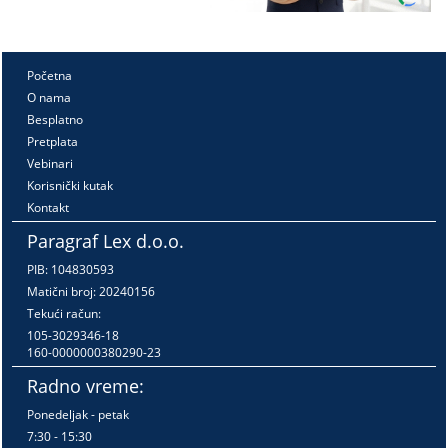
Početna
O nama
Besplatno
Pretplata
Vebinari
Korisnički kutak
Kontakt
Paragraf Lex d.o.o.
PIB: 104830593
Matični broj: 20240156
Tekući račun:
105-3029346-18
160-0000000380290-23
Radno vreme:
Ponedeljak - petak
7:30 - 15:30