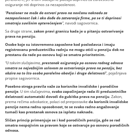
osiguranje niti doprinos za nezaposlenost.
“
Penzioner ne može da ostvari pravo na novčanu naknadu za
nezaposlenost čak i ako dođe do zatvaranja firme, pa se ti doprinosi
smatraju suvišnim opterećenjem
”
, navodi sagovornica.
Sa druge strane,
zakon pravi granicu kada je u pitanju ostvarivanje
prava na penziju
.
Osobe koje su istovremeno zaposlene kod poslodavca i imaju
registrovanu preduzetničku radnju ne mogu otići u penziju dok ne
prestanu da rade po osnovu koji se smatra prioritetnim.
“U takvim slučajevima,
prestanak osiguranja po osnovu radnog odnosa
smatra se najvažnijim uslovom za ostvarivanje prava na penziju, bez
obzira na to što osoba paralelno obavlja i druge delatnosti
”, pojašnjava
propise sagovornica.
Posebno stroga pravila važe za korisnike invalidske i porodične
penzije
. U tim slučajevima,
svako započinjanje rada ili preduzetničke
delatnosti automatski dovodi do gubitka prava na penziju
. Zakon,
prema rečima advokatice, polazi od pretpostavke
da korisnik invalidske
penzije nema radnu sposobnost, te se svako radno angažovanje
tumači kao prestanak osnova za isplatu naknade.
Sličan princip primenjuje se i kod porodičnih penzija, gde se rad
smatra nespojivim sa pravom koje se ostvaruje po osnovu porodičnih
odnosa.