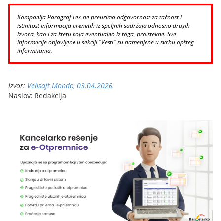
Kompanija Paragraf Lex ne preuzima odgovornost za tačnost i
istinitost informacija prenetih iz spoljnih sadržaja odnosno drugih
izvora, kao i za štetu koja eventualno iz toga, proistekne. Sve
informacije objavljene u sekciji "Vesti" su namenjene u svrhu opšteg
informisanja.
Izvor:
Vebsajt Mondo, 03.04.2026.
Naslov: Redakcija