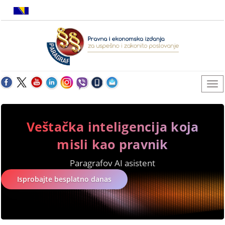
Veštačka inteligencija koja
misli kao pravnik
Paragrafov AI asistent
Isprobajte besplatno danas