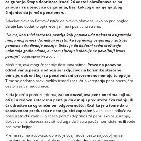
osiguranje. Stopa doprinosa iznosi 24 odsto i obračunava se na
zaradu ili na osnovicu osiguranja, bez ikakvog umanjenja zbog
činjenice da je reč o penzioneru.
Advokat Nevena Petrović ističe da ovakva obaveza, iako na prvi pogled
deluje kao dodatno opterećenje, ima i pozitivnu stranu.
“Naime,
korisnici starosne penzije koji ponovo uđu u sistem osiguranja
imaju mogućnost da, nakon prestanka tog novog osiguranja, zatraže
ponovno određivanje penzije. Uslov je da dodatni radni staž traje
najmanje godinu dana, a u tom slučaju isplaćuje se povoljniji iznos
penzije
”
, objašnjava Petrović.
Međutim, ova mogućnost nije dostupna svima.
Pravo na ponovno
određivanje penzije odnosi se isključivo na korisnike starosne
penzije, dok oni koji su penzionisani prevremeno nemaju tu opciju
.
Time se dodatno pravi razlika između različitih kategorija penzionera, što
često izaziva nedoumice.
Kada je reč o preduzetnicima,
zakon dozvoljava penzionerima koji su
otišli u redovnu starosnu penziju da osnuju preduzetničku radnju ili
čak društvo sa ograničenom odgovornošću. Razlika je u tome da u
sopstvenom preduzeću ne smeju biti zaposleni.
Ukoliko se odluče za
preduzetničku radnju, plaćaće porez i doprinos za penzijsko osiguranje,
dok će visina obaveza zavisiti od toga da li su u paušalnom sistemu ili vode
poslovne knjige.
Prema rečima advokata, upravo je ovaj model često najpovoljniji za
penzionere, jer u tom slučaju ne plaćaju doprinos za zdravstveno