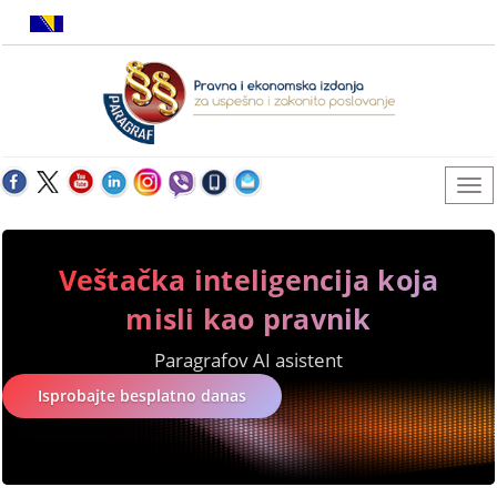
Veštačka inteligencija koja
misli kao pravnik
Paragrafov AI asistent
Isprobajte besplatno danas