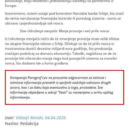
poslovanje, bolju likvidnost i jednostavniju saradnju sa partnerima iz
Evrope.
Istovremeno, sistem ostaje pod kontrolom Narodne banke Srbije, što znači
da nema narušavanja finansijske kontrole ili poreskog sistema - samo se
ubrzava i pojednostavljuje tok novca.
Stav Udruženja menjača: Manje provizije i veći priliv novca
Iz Udruženja menjača ističu da će smanjenje provizija imati veliki efekat
na ukupne finansijske tokove u Srbiji. Očekuje se da će priliv novca iz
inostranstva dostići desetine milijardi evra godišnje, što predstavlja
značajan podsticaj za domaću ekonomiju. Takođe, naglašava se da će
provizije biti višestruko manje nego kod postojećih sistema za transfer
novca, što dodatno ide u korist građana.
Kompanija Paragraf Lex ne preuzima odgovornost za tačnost i
istinitost informacija prenetih iz spoljnih sadržaja odnosno drugih
izvora, kao i za štetu koja eventualno iz toga, proistekne. Sve
informacije objavljene u sekciji "Vesti" su namenjene u svrhu opšteg
informisanja.
Izvor:
Vebsajt Mondo, 04.04.2026.
Naslov: Redakcija