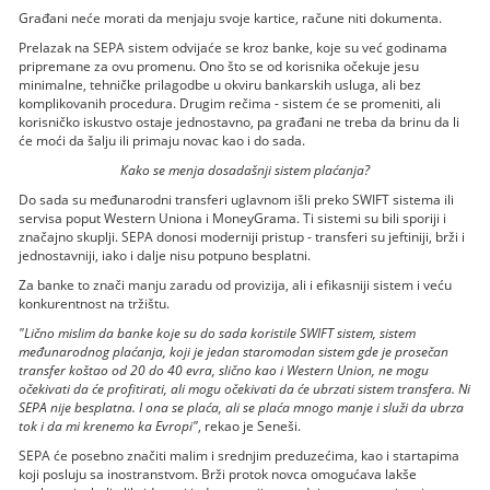
Građani neće morati da menjaju svoje kartice, račune niti dokumenta.
Prelazak na SEPA sistem odvijaće se kroz banke, koje su već godinama
pripremane za ovu promenu. Ono što se od korisnika očekuje jesu
minimalne, tehničke prilagodbe u okviru bankarskih usluga, ali bez
komplikovanih procedura. Drugim rečima - sistem će se promeniti, ali
korisničko iskustvo ostaje jednostavno, pa građani ne treba da brinu da li
će moći da šalju ili primaju novac kao i do sada.
Kako se menja dosadašnji sistem plaćanja?
Do sada su međunarodni transferi uglavnom išli preko SWIFT sistema ili
servisa poput Western Uniona i MoneyGrama. Ti sistemi su bili sporiji i
značajno skuplji. SEPA donosi moderniji pristup - transferi su jeftiniji, brži i
jednostavniji, iako i dalje nisu potpuno besplatni.
Za banke to znači manju zaradu od provizija, ali i efikasniji sistem i veću
konkurentnost na tržištu.
"Lično mislim da banke koje su do sada koristile SWIFT sistem, sistem
međunarodnog plaćanja, koji je jedan staromodan sistem gde je prosečan
transfer koštao od 20 do 40 evra, slično kao i Western Union, ne mogu
očekivati da će profitirati, ali mogu očekivati da će ubrzati sistem transfera. Ni
SEPA nije besplatna. I ona se plaća, ali se plaća mnogo manje i služi da ubrza
tok i da mi krenemo ka Evropi"
, rekao je Seneši.
SEPA će posebno značiti malim i srednjim preduzećima, kao i startapima
koji posluju sa inostranstvom. Brži protok novca omogućava lakše