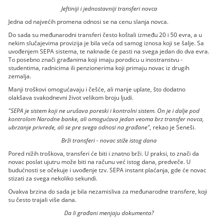
Jeftiniji i jednostavniji transferi novca
Jedna od najvećih promena odnosi se na cenu slanja novca.
Do sada su međunarodni transferi često koštali između 20 i 50 evra, a u
nekim slučajevima provizija je bila veća od samog iznosa koji se šalje. Sa
uvođenjem SEPA sistema, te naknade će pasti na svega jedan do dva evra.
To posebno znači građanima koji imaju porodicu u inostranstvu -
studentima, radnicima ili penzionerima koji primaju novac iz drugih
zemalja.
Manji troškovi omogućavaju i češće, ali manje uplate, što dodatno
olakšava svakodnevni život velikom broju ljudi.
"SEPA je sistem koji ne urušava poreski i kontrolni sistem. On je i dalje pod
kontrolom Narodne banke, ali omogućava jedan veoma brz transfer novca,
ubrzanje privrede, ali se pre svega odnosi na građane",
rekao je Seneši.
Brži transferi - novac stiže istog dana
Pored nižih troškova, transferi će biti i znatno brži. U praksi, to znači da
novac poslat ujutru može biti na računu već istog dana, predveče. U
budućnosti se očekuje i uvođenje tzv. SEPA instant plaćanja, gde će novac
stizati za svega nekoliko sekundi.
Ovakva brzina do sada je bila nezamisliva za međunarodne transfere, koji
su često trajali više dana.
Da li građani menjaju dokumenta?