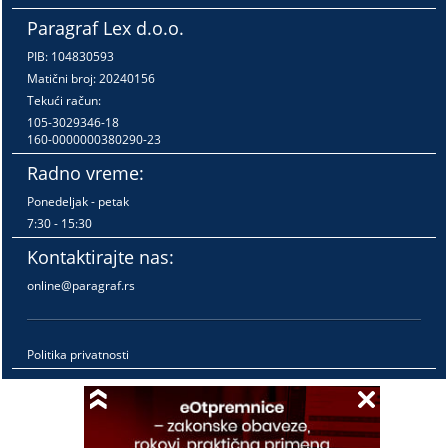
Paragraf Lex d.o.o.
PIB: 104830593
Matični broj: 20240156
Tekući račun:
105-3029346-18
160-0000000380290-23
Radno vreme:
Ponedeljak - petak
7:30 - 15:30
Kontaktirajte nas:
online@paragraf.rs
Politika privatnosti