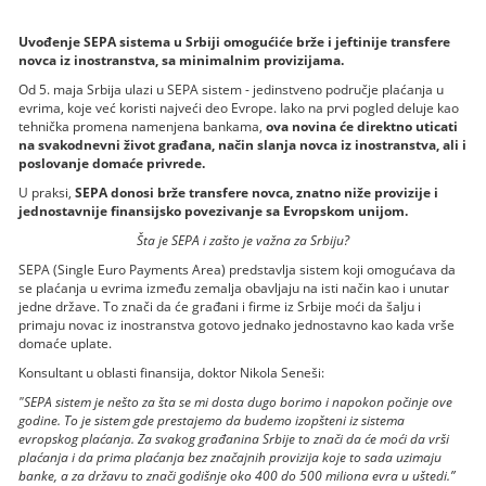
Uvođenje SEPA sistema u Srbiji omogućiće brže i jeftinije transfere
novca iz inostranstva, sa minimalnim provizijama.
Od 5. maja Srbija ulazi u SEPA sistem - jedinstveno područje plaćanja u
evrima, koje već koristi najveći deo Evrope. Iako na prvi pogled deluje kao
tehnička promena namenjena bankama,
ova novina će direktno uticati
na svakodnevni život građana, način slanja novca iz inostranstva, ali i
poslovanje domaće privrede.
U praksi,
SEPA donosi brže transfere novca, znatno niže provizije i
jednostavnije finansijsko povezivanje sa Evropskom unijom.
Šta je SEPA i zašto je važna za Srbiju?
SEPA (Single Euro Payments Area) predstavlja sistem koji omogućava da
se plaćanja u evrima između zemalja obavljaju na isti način kao i unutar
jedne države. To znači da će građani i firme iz Srbije moći da šalju i
primaju novac iz inostranstva gotovo jednako jednostavno kao kada vrše
domaće uplate.
Konsultant u oblasti finansija, doktor Nikola Seneši:
"SEPA sistem je nešto za šta se mi dosta dugo borimo i napokon počinje ove
godine. To je sistem gde prestajemo da budemo izopšteni iz sistema
evropskog plaćanja. Za svakog građanina Srbije to znači da će moći da vrši
plaćanja i da prima plaćanja bez značajnih provizija koje to sada uzimaju
banke, a za državu to znači godišnje oko 400 do 500 miliona evra u uštedi.”