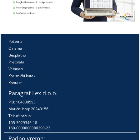
Početna
O nama
Besplatno
Pretplata
Vebinari
Korisnički kutak
Kontakt
Paragraf Lex d.o.o.
PIB: 104830593
Matični broj: 20240156
Tekući račun:
105-3029346-18
160-0000000380290-23
Radno vreme: