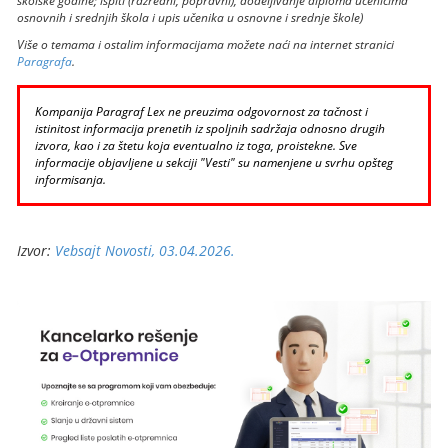
školske godine; ispiti (razredni, popravni), dodeljivanje diploma učenicima
osnovnih i srednjih škola i upis učenika u osnovne i srednje škole)
Više o temama i ostalim informacijama možete naći na internet stranici
Paragrafa
.
Kompanija Paragraf Lex ne preuzima odgovornost za tačnost i
istinitost informacija prenetih iz spoljnih sadržaja odnosno drugih
izvora, kao i za štetu koja eventualno iz toga, proistekne. Sve
informacije objavljene u sekciji "Vesti" su namenjene u svrhu opšteg
informisanja.
Izvor:
Vebsajt Novosti, 03.04.2026.