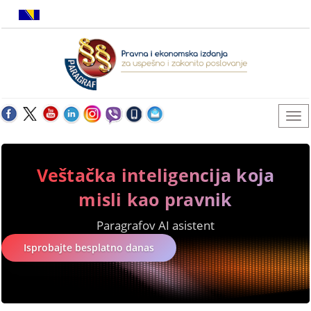
Veštačka inteligencija koja
misli kao pravnik
Paragrafov AI asistent
Isprobajte besplatno danas