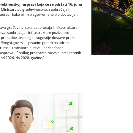
ektronskoj raspravi koja će se održati 16. juna
Ministarstvu građevinarstva, saobraćaja i
adresi, kako bi im blagovremeno bio dostavljen
tva građevinarstva, saobraćaja i infrastrukture -
tva, saobraćaja i infrastrukture poziva sve
 primedbe, predloge i sugestije dostave preko
i@mgsi.gov.rs, ili pisanim putem na adresu:
 drumski transport, puteve i bezbednost
sprava - Predlog programa razvoja inteligentnih
 od 2026. do 2028. godine.”