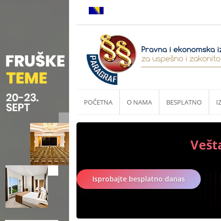
POČETNA
O NAMA
BESPLATNO
I
Vešt
Isprobajte besplatno danas