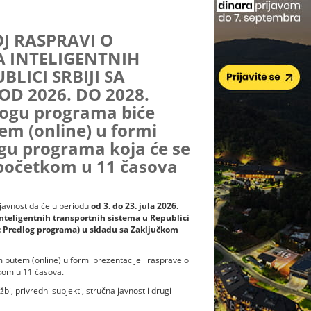
OJ RASPRAVI O
 INTELIGENTNIH
LICI SRBIJI SA
D 2026. DO 2028.
logu programa biće
m (online) u formi
ogu programa koja će se
a početkom u 11 časova
 javnost da će u periodu
od 3. do 23. jula 2026.
nteligentnih transportnih sistema u Republici
e: Predlog programa) u skladu sa Zaključkom
putem (online) u formi prezentacije i rasprave o
tkom u 11 časova.
bi, privredni subjekti, stručna javnost i drugi