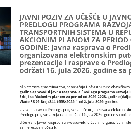
JAVNI POZIV ZA UČEŠĆE U JAVN
PREDLOGU PROGRAMA RAZVOJA
TRANSPORTNIH SISTEMA U REPUB
AKCIONIM PLANOM ZA PERIOD O
GODINE: Javna rasprava o Pred
organizovana elektronskim pute
prezentacije i rasprave o Predl
održati 16. jula 2026. godine s
Ministarstvo građevinarstva, saobraćaja i infrastrukture obaveštava
godine sprovoditi javnu raspravu o Predlogu programa razvoja i
Srbiji sa Akcionim planom za period od 2026-2028. godine (dalj
Vlade RS 05 Broj: 344-6553/2026-1 od 2. jula 2026. godine.
Javna rasprava o Predlogu programa biće organizovana elektronskim 
Predlogu programa koja će se održati 16. jula 2026. godine sa poče
Učesnici u javnoj raspravi su predstavnici državnih organa, javnih služ
zainteresovani učesnici.