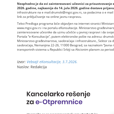
Neophodno je da svi zainteresovani učesnici za prisustvovanje el
2026. godine, najkasnije do 14. jula 2026. godine dostave prijavu
infrastrukture na e mail:drumski@mgsi.gov.rs, sa podacima o e mail 
link za priključivanje na online javnu raspravu.
Tekst Predloga programa biće objavljen na internet stranici Ministars
www.mgsi.gov.rs i na portalu eKonsultacije. Ministarstvo građevinars
zainteresovane učesnike da uzmu učešće u javnoj raspravi i da svoje
Portala “e-Konsultacijeˮ, putem elektronske pošte na adresu: drumsk
Ministarstvo građevinarstva, saobraćaja i infrastrukture., Sektor za
saobraćaja, Nemanjina 22-26, 11000 Beograd, sa naznakom “Javna ra
transportnih sistema u Republici Srbiji sa Akcionim planom za period
Izvor:
Vebsajt eKonsultacije, 3.7.2026.
Naslov: Redakcija