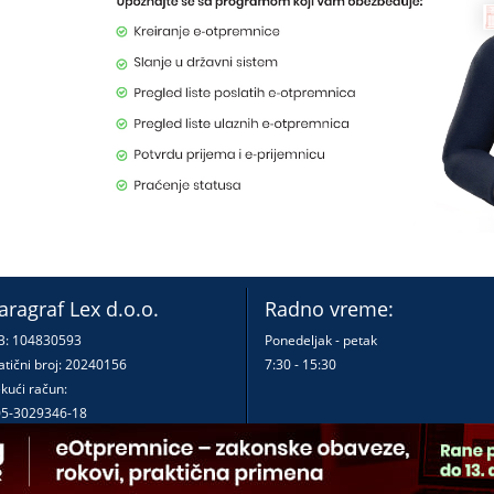
aragraf Lex d.o.o.
Radno vreme:
B: 104830593
Ponedeljak - petak
tični broj: 20240156
7:30 - 15:30
kući račun:
5-3029346-18
0-0000000380290-23