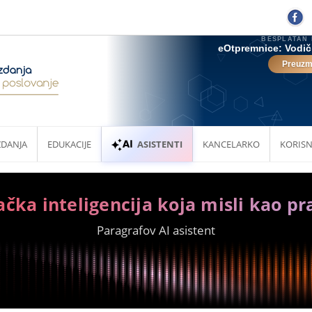
ZDANJA
EDUKACIJE
ASISTENTI
KANCELARKO
KORISN
ačka inteligencija koja misli kao pr
Paragrafov AI asistent