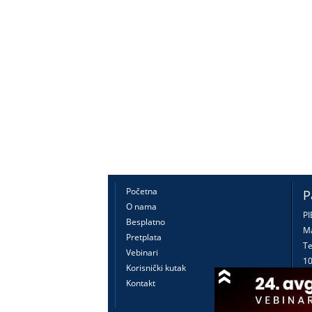
Početna
P
O nama
PI
Besplatno
Ma
Pretplata
Te
Vebinari
10
Korisnički kutak
16
Kontakt