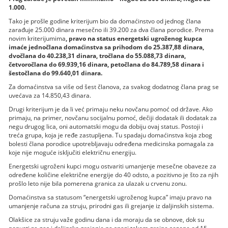
1.000.
Tako je prošle godine kriterijum bio da domaćinstvo od jednog člana
zarađuje 25.000 dinara mesečno ili 39.200 za dva člana porodice. Prema
novim kriterijumima
, pravo na status energetski ugroženog kupca
imaće jednočlana domaćinstva sa prihodom do 25.387,88 dinara,
dvočlana do 40.238,31 dinara, tročlana do 55.088,73 dinara,
četvoročlana do 69.939,16 dinara, petočlana do 84.789,58 dinara i
šestočlana do 99.640,01 dinara.
Za domaćinstva sa više od šest članova, za svakog dodatnog člana prag se
uvećava za 14.850,43 dinara.
Drugi kriterijum je da li već primaju neku novčanu pomoć od države. Ako
primaju, na primer, novčanu socijalnu pomoć, dečiji dodatak ili dodatak za
negu drugog lica, oni automatski mogu da dobiju ovaj status. Postoji i
treća grupa, koja je ređe zastupljena. Tu spadaju domaćinstva koja zbog
bolesti člana porodice upotrebljavaju određena medicinska pomagala za
koje nije moguće isključiti električnu energiju.
Energetski ugroženi kupci mogu ostvariti umanjenje mesečne obaveze za
određene količine električne energije do 40 odsto, a pozitivno je što za njih
prošlo leto nije bila pomerena granica za ulazak u crvenu zonu.
Domaćinstva sa statusom “energetski ugroženog kupca” imaju pravo na
umanjenje računa za struju, prirodni gas ili grejanje iz daljinskih sistema.
Olakšice za struju važe godinu dana i da moraju da se obnove, dok su