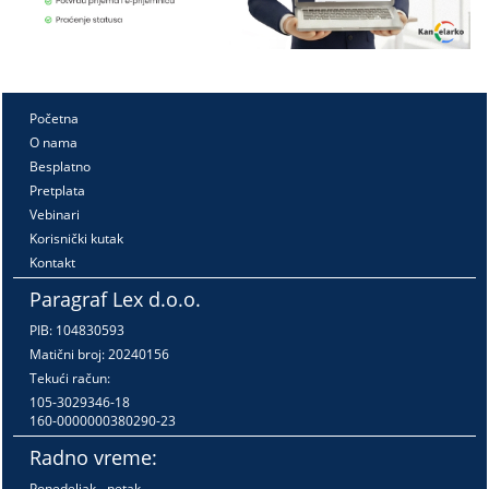
Početna
O nama
Besplatno
Pretplata
Vebinari
Korisnički kutak
Kontakt
Paragraf Lex d.o.o.
PIB: 104830593
Matični broj: 20240156
Tekući račun:
105-3029346-18
160-0000000380290-23
Radno vreme:
Ponedeljak - petak