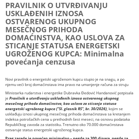
PRAVILNIK O UTVRĐIVANJU
USKLAĐENIH IZNOSA
OSTVARENOG UKUPNOG
MESEČNOG PRIHODA
DOMAĆINSTVA, KAO USLOVA ZA
STICANJE STATUSA ENERGETSKI
UGROŽENOG KUPCA: Minimalna
povećanja cenzusa
Novi pravilnik o energetski ugroženom kupcu stupio je na snagu, a po
njemu veći broj domaćinstava ima pravo na umanjenje računa za struju
Ministarka rudarstva i energetike Dubravka Đedović Handanović potpisala
je
Pravilnik o utvrđivanju usklađenih iznosa ostvarenog ukupnog
mesečnog prihoda domaćinstva, kao uslova za sticanje statusa
energetski ugroženog kupca ("Sl. glasnik RS", br. 30/2026)
, kojim se
usklađuju iznosi ukupnog mesečnog prihoda domaćinstava sa kretanjem
indeksa potrošačkih cena u prethodnih šest meseci, na osnovu podataka
Republičkog zavoda za statistiku. Trenutno oko 70.000 domaćinstava
ostvaruje status energetski ugroženog kupca.
Prag zarade je povećan minimalno – negde za 300 dinara, negde za