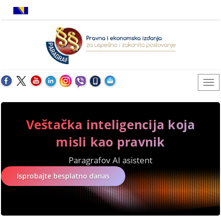
Veštačka inteligencija koja
misli kao pravnik
Paragrafov AI asistent
Isprobajte besplatno danas