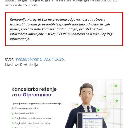
popusti za gas i daljinsko grejanje na snazi tokom grejne sezone od 15.
oktobra do 15. aprila.
Kompanija Paragraf Lex ne preuzima odgovornost za tačnost i
istinitost informacija prenetih iz spoljnih sadržaja odnosno drugih
izvora, kao i za štetu koja eventualno iz toga, proistekne. Sve
informacije objavljene u sekciji "Vesti" su namenjene u svrhu opšteg
informisanja.
Izvor:
Vebsajt Vreme, 02.04.2026.
Naslov: Redakcija