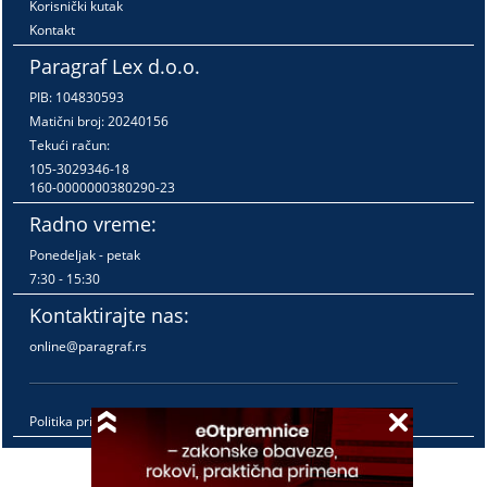
Korisnički kutak
Kontakt
Paragraf Lex d.o.o.
PIB: 104830593
Matični broj: 20240156
Tekući račun:
105-3029346-18
160-0000000380290-23
Radno vreme:
Ponedeljak - petak
7:30 - 15:30
Kontaktirajte nas:
online@paragraf.rs
Politika privatnosti