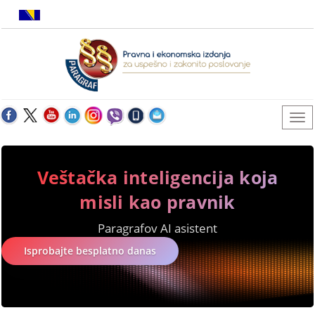
Veštačka inteligencija koja
misli kao pravnik
Paragrafov AI asistent
Isprobajte besplatno danas