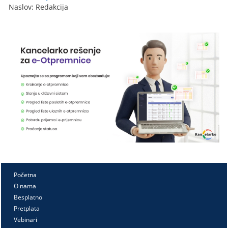
Naslov: Redakcija
Početna
O nama
Besplatno
Pretplata
Vebinari