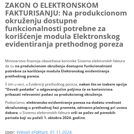
ZAKON O ELEKTRONSKOM
FAKTURISANJU: Na produkcionom
okruženju dostupne
funkcionalnosti potrebne za
korišćenje modula Elektronskog
evidentiranja prethodnog poreza
Ministarstvo finansija obaveštava korisnike Sistema elektronskih faktura
da su
na produkcionom okruženju dostupne funkcionalnosti
potrebne za korišćenje modula Elektronskog evidentiranja
prethodnog poreza
.
S tim u vezi, u Evidenciji prethodnog poreza,
nakon što se izabere opcija
“Osveži podatke” u odgovarajućim poljima će se korisnicima
prikazati relevantni podaci sa produkcionog okruženja
.
Podsećamo,
elektronsko evidentiranje poreza na dodatu vrednost
obračunatog u prethodnoj fazi prometa, odnosno plaćenog pri uvozu
dobara
, u Sistemu elektronskih faktura
vrši se počev od poreskih
perioda koji su počeli 1. oktobra 2024. godine
.
Izvor:
Vebsajt eFakture, 01.11.2024.