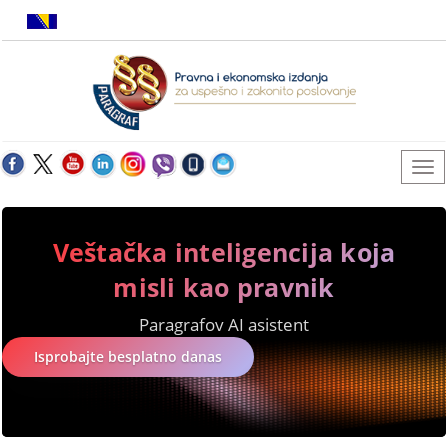
Veštačka inteligencija koja
misli kao pravnik
Paragrafov AI asistent
Isprobajte besplatno danas