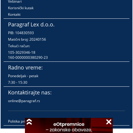
Vebinari
Korisnički kutak
Kontakt
Paragraf Lex d.o.o.
PIB: 104830593
Matični broj: 20240156
Tekući račun:
105-3029346-18
160-0000000380290-23
Radno vreme:
Ponedeljak - petak
7:30 - 15:30
Kontaktirajte nas:
online@paragraf.rs
Politika privatnosti