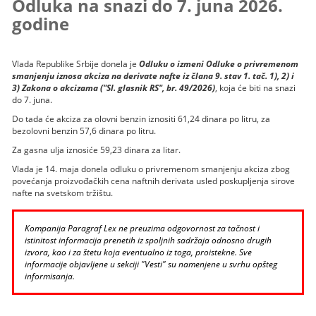
Odluka na snazi do 7. juna 2026.
godine
Vlada Republike Srbije donela je
Odluku o izmeni Odluke o privremenom
smanjenju iznosa akciza na derivate nafte iz člana 9. stav 1. tač. 1), 2) i
3) Zakona o akcizama ("Sl. glasnik RS", br. 49/2026)
, koja će biti na snazi
do 7. juna.
Do tada će akciza za olovni benzin iznositi 61,24 dinara po litru, za
bezolovni benzin 57,6 dinara po litru.
Za gasna ulja iznosiće 59,23 dinara za litar.
Vlada je 14. maja donela odluku o privremenom smanjenju akciza zbog
povećanja proizvođačkih cena naftnih derivata usled poskupljenja sirove
nafte na svetskom tržištu.
Kompanija Paragraf Lex ne preuzima odgovornost za tačnost i
istinitost informacija prenetih iz spoljnih sadržaja odnosno drugih
izvora, kao i za štetu koja eventualno iz toga, proistekne. Sve
informacije objavljene u sekciji "Vesti" su namenjene u svrhu opšteg
informisanja.