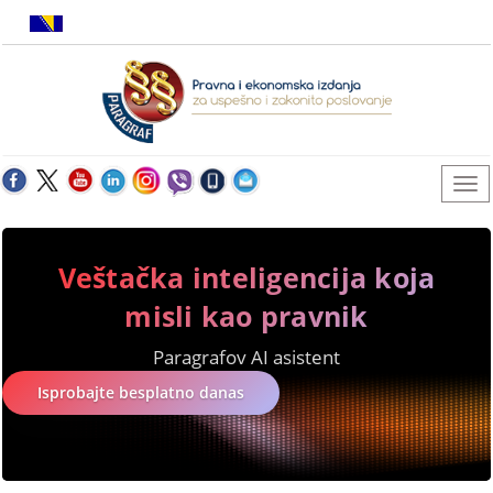
Veštačka inteligencija koja
misli kao pravnik
Paragrafov AI asistent
Isprobajte besplatno danas