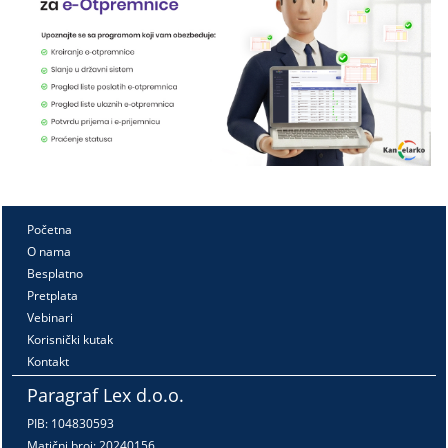
Početna
O nama
Besplatno
Pretplata
Vebinari
Korisnički kutak
Kontakt
Paragraf Lex d.o.o.
PIB: 104830593
Matični broj: 20240156