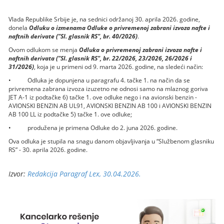
Vlada Republike Srbije je, na sednici održanoj 30. aprila 2026. godine,
donela
Odluku o izmenama Odluke o privremenoj zabrani izvoza nafte i
naftnih derivate ("Sl. glasnik RS", br. 40/2026)
.
Ovom odlukom se menja
Odluka o privremenoj zabrani izvoza nafte i
naftnih derivata ("Sl. glasnik RS", br. 22/2026, 23/2026, 26/2026 i
31/2026)
, koja je u primeni od 9. marta 2026. godine, na sledeći način:
• Odluka je dopunjena u paragrafu 4. tačke 1. na način da se
privremena zabrana izvoza izuzetno ne odnosi samo na mlaznog goriva
JET A-1 iz podtačke 6) tačke 1. ove odluke nego i na avionski benzin -
AVIONSKI BENZIN AB UL91, AVIONSKI BENZIN AB 100 i AVIONSKI BENZIN
AB 100 LL iz podtačke 5) tačke 1. ove odluke;
• produžena je primena Odluke do 2. juna 2026. godine.
Ova odluka je stupila na snagu danom objavljivanja u “Službenom glasniku
RS” - 30. aprila 2026. godine.
Izvor:
Redakcija Paragraf Lex, 30.04.2026.