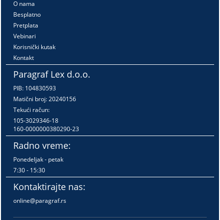
O nama
Besplatno
Pretplata
Vebinari
Korisnički kutak
Kontakt
Paragraf Lex d.o.o.
PIB: 104830593
Matični broj: 20240156
Tekući račun:
105-3029346-18
160-0000000380290-23
Radno vreme:
Ponedeljak - petak
7:30 - 15:30
Kontaktirajte nas:
online@paragraf.rs