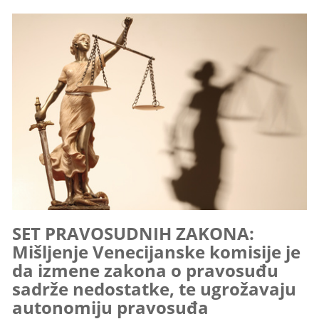
SET PRAVOSUDNIH ZAKONA:
Mišljenje Venecijanske komisije je
da izmene zakona o pravosuđu
sadrže nedostatke, te ugrožavaju
autonomiju pravosuđa