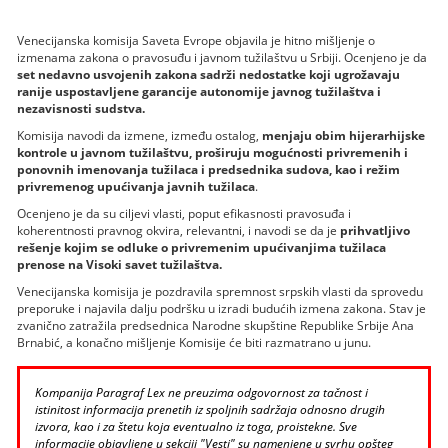
Venecijanska komisija Saveta Evrope objavila je hitno mišljenje o
izmenama zakona o pravosuđu i javnom tužilaštvu u Srbiji. Ocenjeno je da
set nedavno usvojenih zakona sadrži nedostatke koji ugrožavaju
ranije uspostavljene garancije autonomije javnog tužilaštva i
nezavisnosti sudstva.
Komisija navodi da izmene, između ostalog,
menjaju obim hijerarhijske
kontrole u javnom tužilaštvu, proširuju mogućnosti privremenih i
ponovnih imenovanja tužilaca i predsednika sudova, kao i režim
privremenog upućivanja javnih tužilaca
.
Ocenjeno je da su ciljevi vlasti, poput efikasnosti pravosuđa i
koherentnosti pravnog okvira, relevantni, i navodi se da je
prihvatljivo
rešenje kojim se odluke o privremenim upućivanjima tužilaca
prenose na Visoki savet tužilaštva.
Venecijanska komisija je pozdravila spremnost srpskih vlasti da sprovedu
preporuke i najavila dalju podršku u izradi budućih izmena zakona. Stav je
zvanično zatražila predsednica Narodne skupštine Republike Srbije Ana
Brnabić, a konačno mišljenje Komisije će biti razmatrano u junu.
Kompanija Paragraf Lex ne preuzima odgovornost za tačnost i
istinitost informacija prenetih iz spoljnih sadržaja odnosno drugih
izvora, kao i za štetu koja eventualno iz toga, proistekne. Sve
informacije objavljene u sekciji "Vesti" su namenjene u svrhu opšteg