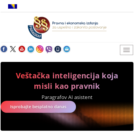
Veštačka inteligencija koja
misli kao pravnik
Paragrafov AI asistent
Isprobajte besplatno danas