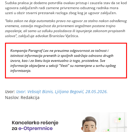
Sudska praksa je dodatno potvrdila ovakav pristup i zauzela stav da se kod
ugovora zaključenih radi zamene privremeno odsutnog radnika mora
uzeti u obzir stvarni prestanak razloga zbog kog je ugovor zaključen.
“Iako zakon ne daje automatsko pravo na ugovor za stalno nakon određenog
vremena, ostavlja mogućnost da privremeni angažman postane trajno
zaposlenje, ali samo uz odluku poslodavca ili ispunjenje zakonom propisanih
uslova”
, zaključuje advokat Branislav Vještica.
Kompanija Paragraf Lex ne preuzima odgovornost za tačnost i
istinitost informacija prenetih iz spoljnih sadržaja odnosno drugih
izvora, kao i za štetu koja eventualno iz toga, proistekne. Sve
informacije objavljene u sekciji "Vesti" su namenjene u svrhu opšteg
informisanja.
Izvor:
Izvor: Vebsajt Biznis, Ljiljana Begović, 28.05.2026.
Naslov: Redakcija