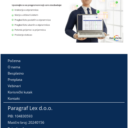
Početna
O nama
Besplatno
Pretplata
Vebinari
Korisnički kutak
Kontakt
Paragraf Lex d.o.o.
PIB: 104830593
Matični broj: 20240156