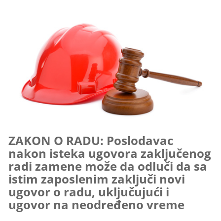
ZAKON O RADU: Poslodavac
nakon isteka ugovora zaključenog
radi zamene može da odluči da sa
istim zaposlenim zaključi novi
ugovor o radu, uključujući i
ugovor na neodređeno vreme