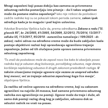
Mnogi zaposleni koji posao dobiju kao zamena za privremeno
odsutnog radnika postavljaju isto pitanje – da li takav angažman
može da postane stalno zaposlenje?
Iako nije retkost da poslodavci
zadrže radnike koji su se pokazali tokom perioda zamene,
zakon ipak
određuje kada je to moguće i pod kojim uslovima.
Advokat Branislav Vještica kaže da, prema odredbama
Zakona o radu ("Sl.
glasnik RS", br. 24/2005, 61/2005, 54/2009, 32/2013, 75/2014, 13/2017 -
odluka US, 113/2017, 95/2018 - autentično tumačenje i 109/2025 - dr.
zakon)
,
radni odnos na određeno vreme može da bude zaključen kada
postoje objektivni razlozi koji opravdavaju ograničeno trajanje
zaposlenja. Jedan od tih slučajeva jeste upravo zamena privremeno
odsutnog zaposlenog
.
“To znači da poslodavac može da zaposli novo lice kako bi obavljalo posao
radnika koji je odsutan zbog bolovanja, porodiljskog odsustva, nege deteta,
korišćenja neplaćenog odsustva ili drugih zakonom predviđenih razloga.
U
takvim situacijama trajanje ugovora nije vezano za unapred određen
broj meseci, već za trajanje odsustva zaposlenog koga lice menja
”
,
objašnjava Vještica.
Za razliku od većine ugovora na određeno vreme, koji su zakonom
ograničeni na najviše 24 meseca, kod zamene privremeno odsutnog
radnika ovo ograničenje ne postoji. Ugovor može da traje i duže, ali
samo dok postoji razlog zbog kog je zaključen, odnosno dok se
odsutni radnik ne vrati na posao.