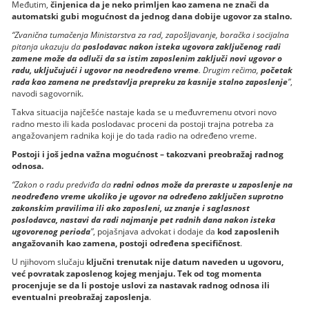
Međutim,
činjenica da je neko primljen kao zamena ne znači da
automatski gubi mogućnost da jednog dana dobije ugovor za stalno.
“Zvanična tumačenja Ministarstva za rad, zapošljavanje, boračka i socijalna
pitanja ukazuju da
poslodavac nakon isteka ugovora zaključenog radi
zamene može da odluči da sa istim zaposlenim zaključi novi ugovor o
radu, uključujući i ugovor na neodređeno vreme
. Drugim rečima,
početak
rada kao zamena ne predstavlja prepreku za kasnije stalno zaposlenje
”
,
navodi sagovornik.
Takva situacija najčešće nastaje kada se u međuvremenu otvori novo
radno mesto ili kada poslodavac proceni da postoji trajna potreba za
angažovanjem radnika koji je do tada radio na određeno vreme.
Postoji i još jedna važna mogućnost – takozvani preobražaj radnog
odnosa.
“Zakon o radu predviđa da
radni odnos može da preraste u zaposlenje na
neodređeno vreme ukoliko je ugovor na određeno zaključen suprotno
zakonskim pravilima ili ako zaposleni, uz znanje i saglasnost
poslodavca, nastavi da radi najmanje pet radnih dana nakon isteka
ugovorenog perioda
”
, pojašnjava advokat i dodaje da
kod zaposlenih
angažovanih kao zamena, postoji određena specifičnost
.
U njihovom slučaju
ključni trenutak nije datum naveden u ugovoru,
već povratak zaposlenog kojeg menjaju. Tek od tog momenta
procenjuje se da li postoje uslovi za nastavak radnog odnosa ili
eventualni preobražaj zaposlenja
.