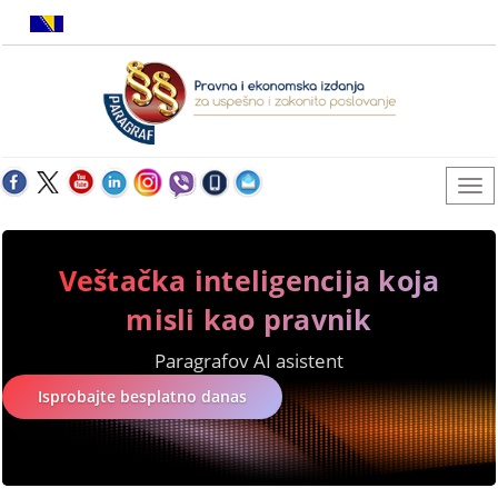
Veštačka inteligencija koja
misli kao pravnik
Paragrafov AI asistent
Isprobajte besplatno danas