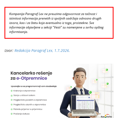
Kompanija Paragraf Lex ne preuzima odgovornost za tačnost i
istinitost informacija prenetih iz spoljnih sadržaja odnosno drugih
izvora, kao i za štetu koja eventualno iz toga, proistekne. Sve
informacije objavljene u sekciji "Vesti" su namenjene u svrhu opšteg
informisanja.
Izvor:
Redakcija Paragraf Lex, 1.7.2026.