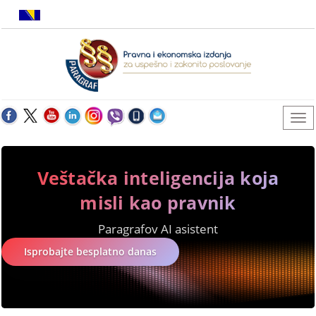
Veštačka inteligencija koja
misli kao pravnik
Paragrafov AI asistent
Isprobajte besplatno danas