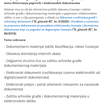
temu Arhiviranje papirnih i elektronskih dokumenata
Vebinar ima za cilj da učesnicima približi obavezu čuvanja i zaštite
arhivske građe i dokumentarnog materijala u papirnom i elektronskom
obliku, a sve u cilju postupanja u skladu sa
Zakonom o arhivskoj građi i
arhivskoj delatnosti
("Sl. glasnik RS", br. 6/2020)
i
Uredbom o uslovima
za pripremu dokumenta za pouzdano elektronsko čuvanje i formatima
dokumenta koji su pogodni za dugotrajno čuvanje
("Sl. glasnik RS", br.
86/2018)
.
Teme vebinara:
- Dokumentarni materijal (oblik, klasifikacija, rokovi čuvanja)
- Obaveza donošenja internih akata
- Odgovrno stručno lice za zaštitu arhivske građe
dokumentarnog materijala
- Elektronski dokumenti (razlikovanje izvorno elektronskih od
digitalizovanih dokumenata)
- Elektronski potpis i pečat (elementi relevantni za nastanak
dokumenta)
- Zaštita arhivske građe i dokumentarnog materijala u
elektronskom obliku