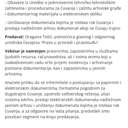
- Obaveze iz Uredbe o jedinstvenim tehničko-tehnološkim
zahtevima i procedurama za čuvanje i zaštitu arhivske građe
i dokumentarnog materijala u elektronskom obliku
- Uništavanje dokumenata kojima je istekao rok čuvanja i
predaja nadležnom arhivu dokumenat akoji se čuvaju trajno
Predavač:
Dragana Tošić, pomoćnica glavnog i odgovrnog
urednika časopisa “Pravo u privredi i pravosuđu”.
Vebinar je namenjen
pravnicima, zaposlenima u službama
ljudskih resursa, računovodstva, ali i svima onima koji u
svakodnevnom radu vrše prijem, evidenciju i arhiviranje
poslovne dokumentacije, kao i zaposlenima u javnim
arhivima.
Imaćete priliku da se informišete o postupanju sa papirnim i
elektronskim dokumentima, formatima pogodnim za
dugotrajno čuvanje, upotrebi softverskog rešenja, ulozi
sistema eArhiv, predaji elektronskih dokumenata nadležnom
javnom arhivu i uništenju dokumenata kojima je istekao rok
čuvanja, a za odgovore na Vaša pitanja, predvideli smo
poseban segment na kraju predavanja.