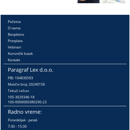
Početna
O nama
Besplatno
Pretplata
Vebinari
Korisnički kutak
Kontakt
Paragraf Lex d.o.o.
PIB: 104830593
Matični broj: 20240156
Tekući račun:
105-3029346-18
160-0000000380290-23
Radno vreme:
Ponedeljak - petak
7:30 - 15:30