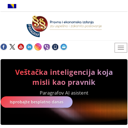
Veštačka inteligencija koja
misli kao pravnik
Paragrafov AI asistent
Isprobajte besplatno danas