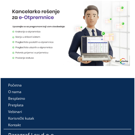
Početna
O nama
Besplatno
Pretplata
Vebinari
Korisnički kutak
Kontakt