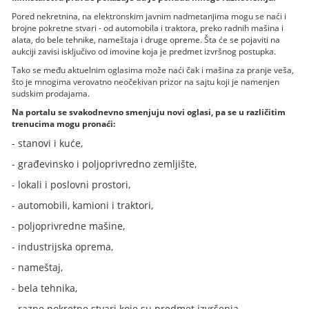
Pored nekretnina, na elektronskim javnim nadmetanjima mogu se naći i
brojne pokretne stvari - od automobila i traktora, preko radnih mašina i
alata, do bele tehnike, nameštaja i druge opreme. Šta će se pojaviti na
aukciji zavisi isključivo od imovine koja je predmet izvršnog postupka.
Tako se među aktuelnim oglasima može naći čak i mašina za pranje veša,
što je mnogima verovatno neočekivan prizor na sajtu koji je namenjen
sudskim prodajama.
Na portalu se svakodnevno smenjuju novi oglasi, pa se u različitim
trenucima mogu pronaći:
- stanovi i kuće,
- građevinsko i poljoprivredno zemljište,
- lokali i poslovni prostori,
- automobili, kamioni i traktori,
- poljoprivredne mašine,
- industrijska oprema,
- nameštaj,
- bela tehnika,
- razne pokretne stvari koje su predmet izvršenja.