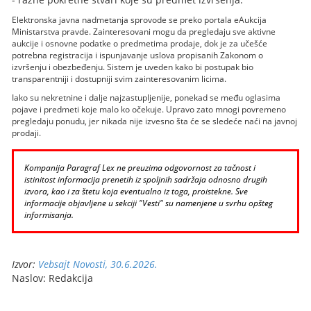
Elektronska javna nadmetanja sprovode se preko portala eAukcija
Ministarstva pravde. Zainteresovani mogu da pregledaju sve aktivne
aukcije i osnovne podatke o predmetima prodaje, dok je za učešće
potrebna registracija i ispunjavanje uslova propisanih Zakonom o
izvršenju i obezbeđenju. Sistem je uveden kako bi postupak bio
transparentniji i dostupniji svim zainteresovanim licima.
Iako su nekretnine i dalje najzastupljenije, ponekad se među oglasima
pojave i predmeti koje malo ko očekuje. Upravo zato mnogi povremeno
pregledaju ponudu, jer nikada nije izvesno šta će se sledeće naći na javnoj
prodaji.
Kompanija Paragraf Lex ne preuzima odgovornost za tačnost i
istinitost informacija prenetih iz spoljnih sadržaja odnosno drugih
izvora, kao i za štetu koja eventualno iz toga, proistekne. Sve
informacije objavljene u sekciji "Vesti" su namenjene u svrhu opšteg
informisanja.
Izvor:
Vebsajt Novosti, 30.6.2026.
Naslov: Redakcija