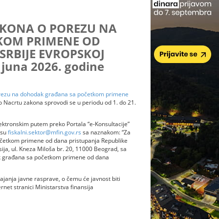
AKONA O POREZU NA
KOM PRIMENE OD
SRBIJE EVROPSKOJ
. juna 2026. godine
rezu na dohodak građana sa početkom primene
o Nacrtu zakona sprovodi se u periodu od 1. do 21.
elektronskim putem preko Portala “e-Konsultacije”
esu
fiskalni.sektor@mfin.gov.rs
sa naznakom: “Za
četkom primene od dana pristupanja Republike
sija, ul. Kneza Miloša br. 20, 11000 Beograd, sa
k građana sa početkom primene od dana
janja javne rasprave, o čemu će javnost biti
net stranici Ministarstva finansija