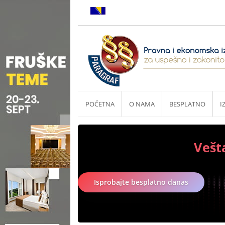
POČETNA
O NAMA
BESPLATNO
I
Vešt
Isprobajte besplatno danas