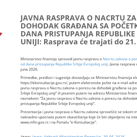
JAVNA RASPRAVA O NACRTU Z
DOHODAK GRAĐANA SA POČET
DANA PRISTUPANJA REPUBLIKE 
UNIJI: Rasprava će trajati do 21
Ministarstvo finansija sprovodi javnu raspravu o
Nacrtu zakona o po
od dana pristupanja Republike Srbije Evropskoj uniji
. Javna rasprava 
juna 2026.
Primedbe, predlozi i sugestije dostavljaju se Ministarstvu finansija 
https://ekonsultacije.gov.rs/, putem elektronske pošte na e-mail adr
javnu raspravu o Nacrtu zakona o porezu na dohodak građana sa po
Srbije Evropskoj uniji” ili pisanim putem na adresu Ministarstva finan
naznakom: “Za javnu raspravu o Nacrtu zakona o porezu na dohoda
pristupanja Republike Srbije Evropskoj uniji”.
Prezentacija i javna rasprava o Nacrtu zakona sprovešće se tokom tra
naknadno upoznata putem obaveštenja koje će biti objavljeno na inter
www.mfin.gov.rs i na Portalu “e-Konsultacije”.
Izvor:
Izvor: Vebsajt Ministarstva finansija, 29.05.2026.