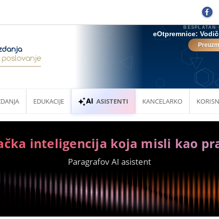
ZDANJA
EDUKACIJE
ASISTENTI
KANCELARKO
KORISN
ačka inteligencija koja misli kao pr
Paragrafov AI asistent