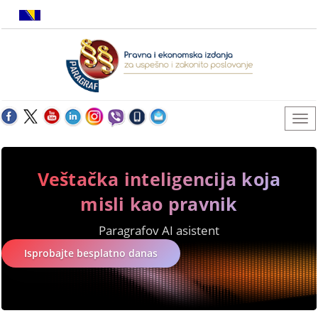
Veštačka inteligencija koja
misli kao pravnik
Paragrafov AI asistent
Isprobajte besplatno danas