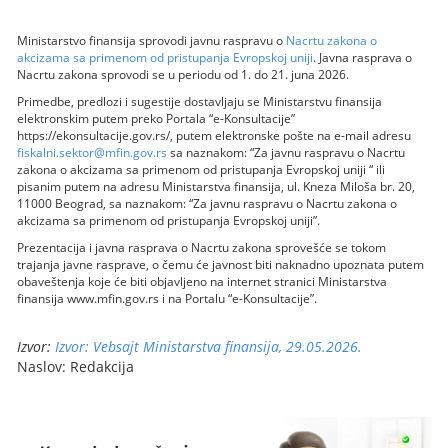
Ministarstvo finansija sprovodi javnu raspravu o
Nacrtu zakona o
akcizama sa primenom od pristupanja Evropskoj uniji
. Javna rasprava o
Nacrtu zakona sprovodi se u periodu od 1. do 21. juna 2026.
Primedbe, predlozi i sugestije dostavljaju se Ministarstvu finansija
elektronskim putem preko Portala “e-Konsultacije”
https://ekonsultacije.gov.rs/, putem elektronske pošte na e-mail adresu
fiskalni.sektor@mfin.gov.rs
sa naznakom: “Za javnu raspravu o Nacrtu
zakona o akcizama sa primenom od pristupanja Evropskoj uniji “ ili
pisanim putem na adresu Ministarstva finansija, ul. Kneza Miloša br. 20,
11000 Beograd, sa naznakom: “Za javnu raspravu o Nacrtu zakona o
akcizama sa primenom od pristupanja Evropskoj uniji”.
Prezentacija i javna rasprava o Nacrtu zakona sprovešće se tokom
trajanja javne rasprave, o čemu će javnost biti naknadno upoznata putem
obaveštenja koje će biti objavljeno na internet stranici Ministarstva
finansija www.mfin.gov.rs i na Portalu “e-Konsultacije”.
Izvor:
Izvor: Vebsajt Ministarstva finansija, 29.05.2026.
Naslov: Redakcija