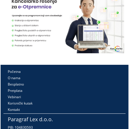
Početna
O nama
Besplatno
Pretplata
Vebinari
Korisnički kutak
Kontakt
Paragraf Lex d.o.o.
PIB: 104830593