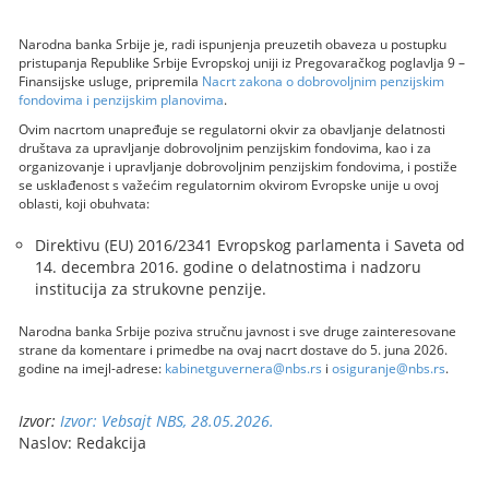
Narodna banka Srbije je, radi ispunjenja preuzetih obaveza u postupku
pristupanja Republike Srbije Evropskoj uniji iz Pregovaračkog poglavlja 9 –
Finansijske usluge, pripremila
Nacrt zakona o dobrovoljnim penzijskim
fondovima i penzijskim planovima
.
Ovim nacrtom unapređuje se regulatorni okvir za obavljanje delatnosti
društava za upravljanje dobrovoljnim penzijskim fondovima, kao i za
organizovanje i upravljanje dobrovoljnim penzijskim fondovima, i postiže
se usklađenost s važećim regulatornim okvirom Evropske unije u ovoj
oblasti, koji obuhvata:
Direktivu (EU) 2016/2341 Evropskog parlamenta i Saveta od
14. decembra 2016. godine o delatnostima i nadzoru
institucija za strukovne penzije.
Narodna banka Srbije poziva stručnu javnost i sve druge zainteresovane
strane da komentare i primedbe na ovaj nacrt dostave do 5. juna 2026.
godine na imejl-adrese:
kabinetguvernera@nbs.rs
i
osiguranje@nbs.rs
.
Izvor:
Izvor: Vebsajt NBS, 28.05.2026.
Naslov: Redakcija