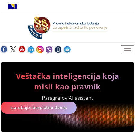
Veštačka inteligencija koja
misli kao pravnik
Paragrafov AI asistent
Isprobajte besplatno danas