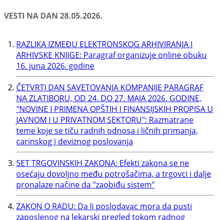
VESTI NA DAN 28.05.2026.
RAZLIKA IZMEĐU ELEKTRONSKOG ARHIVIRANJA I
ARHIVSKE KNJIGE: Paragraf organizuje online obuku
16. juna 2026. godine
ČETVRTI DAN SAVETOVANJA KOMPANIJE PARAGRAF
NA ZLATIBORU, OD 24. DO 27. MAJA 2026. GODINE,
"NOVINE I PRIMENA OPŠTIH I FINANSIJSKIH PROPISA U
JAVNOM I U PRIVATNOM SEKTORU": Razmatrane
teme koje se tiču radnih odnosa i ličnih primanja,
carinskog i deviznog poslovanja
SET TRGOVINSKIH ZAKONA: Efekti zakona se ne
osećaju dovoljno među potrošačima, a trgovci i dalje
pronalaze načine da "zaobiđu sistem"
ZAKON O RADU: Da li poslodavac mora da pusti
zaposlenog na lekarski pregled tokom radnog