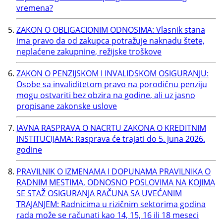
vremena?
ZAKON O OBLIGACIONIM ODNOSIMA: Vlasnik stana
ima pravo da od zakupca potražuje naknadu štete,
neplaćene zakupnine, režijske troškove
ZAKON O PENZIJSKOM I INVALIDSKOM OSIGURANJU:
Osobe sa invaliditetom pravo na porodičnu penziju
mogu ostvariti bez obzira na godine, ali uz jasno
propisane zakonske uslove
JAVNA RASPRAVA O NACRTU ZAKONA O KREDITNIM
INSTITUCIJAMA: Rasprava će trajati do 5. juna 2026.
godine
PRAVILNIK O IZMENAMA I DOPUNAMA PRAVILNIKA O
RADNIM MESTIMA, ODNOSNO POSLOVIMA NA KOJIMA
SE STAŽ OSIGURANJA RAČUNA SA UVEĆANIM
TRAJANJEM: Radnicima u rizičnim sektorima godina
rada može se računati kao 14, 15, 16 ili 18 meseci