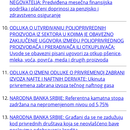
NEGOVATELJA: Predviđena mesečna finansijska
podrška i plaćeni doprinosi za penzijsko i
zdravstveno osiguranje
ODLUKA O UTVRĐIVANJU POLJOPRIVREDNIH
PROIZVODA IZ SEKTORA U KOJIMA JE OBAVEZNO
ZAKLJUČENJE UGOVORA IZMEĐU POLJOPRIVREDNOG
PROIZVOĐAČA I PRERAĐIVAČA ILI OTKUPLJIVAČA:
Uvode se obavezni pisani ugovori za otkup pšenice,
mleka, voća, povrća, meda i drugih proizvoda
ODLUKA O IZMENI ODLUKE O PRIVREMENOJ ZABRANI
IZVOZA NAFTE I NAFTNIH DERIVATE: Ukinuta
privremena zabrana izvoza tečnog naftnog gasa
NARODNA BANKA SRBIJE: Referentna kamatna stopa
zadržana na nepromenjenom nivou od 5,75%
NARODNA BANKA SRBIJE: Građani da se ne zadužuju
kod privrednih društava koja se neovlašćeno bave