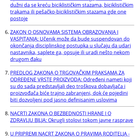
dužni da se kreću biciklističkim stazama, biciklističkim
trakama ili pešačko-biciklističkim stazama gde one
postoje
ZAKON O OSNOVAMA SISTEMA OBRAZOVANJA I
VASPITANJA: Učenik može da bude suspendovan do
okončanja disciplinskog postupka u slučaju da udari
nastavnika, saplete ga, opsuje ili uradi nešto nekom
drugom đaku
PREDLOG ZAKONA O TRGOVAČKIM PRAKSAMA ZA
ODREĐENE VRSTE PROIZVODA: Određeni nameti koji
su do sada predstavljali deo troškova dobavljača i
proizvođača biće trajno zabranjeni, dok će pojedini
biti dozvoljeni pod jasno definisanim uslovima
NACRTI ZAKONA O BEZBEDNOSTI HRANE I O
ZDRAVLJU BILJA: Okrugli stolovi tokom javne rasprave
U PRIPREMI NACRT ZAKONA O PRAVIMA RODITELJA -