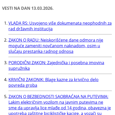
VESTI NA DAN 13.03.2026.
VLADA RS: Usvojeno više dokumenata neophodnih za
rad državnih institucija
ZAKON O RADU: Neiskorišćene dane odmora nije
moguće zameniti novčanom naknadom, osim u
slučaju prestanka radnog odnosa
PORODIČNI ZAKON: Zajednička i posebna imovina
supružnika
KRIVIČNI ZAKONIK: Blage kazne za krivično delo
povreda groba
ZAKON O BEZBEDNOSTI SAOBRAĆAJA NA PUTEVIMA:
Lakim električnim vozilom na javnim putevima ne
sme da upravlja lice mlađe od 14 godina, obavezna je
upotreba zaštitne biciklističke kacige, a vozači su