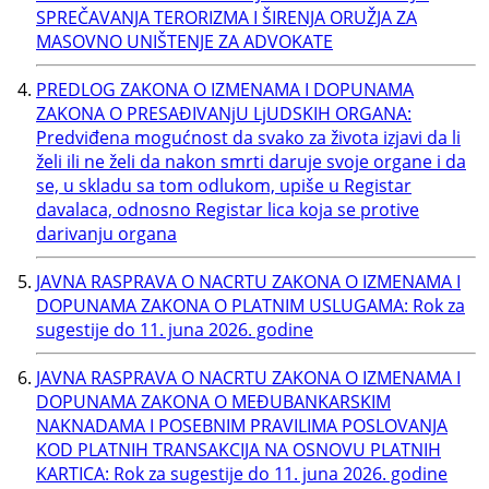
SPREČAVANJA TERORIZMA I ŠIRENJA ORUŽJA ZA
MASOVNO UNIŠTENJE ZA ADVOKATE
PREDLOG ZAKONA O IZMENAMA I DOPUNAMA
ZAKONA O PRESAĐIVANjU LjUDSKIH ORGANA:
Predviđena mogućnost da svako za života izjavi da li
želi ili ne želi da nakon smrti daruje svoje organe i da
se, u skladu sa tom odlukom, upiše u Registar
davalaca, odnosno Registar lica koja se protive
darivanju organa
JAVNA RASPRAVA O NACRTU ZAKONA O IZMENAMA I
DOPUNAMA ZAKONA O PLATNIM USLUGAMA: Rok za
sugestije do 11. juna 2026. godine
JAVNA RASPRAVA O NACRTU ZAKONA O IZMENAMA I
DOPUNAMA ZAKONA O MEĐUBANKARSKIM
NAKNADAMA I POSEBNIM PRAVILIMA POSLOVANJA
KOD PLATNIH TRANSAKCIJA NA OSNOVU PLATNIH
KARTICA: Rok za sugestije do 11. juna 2026. godine