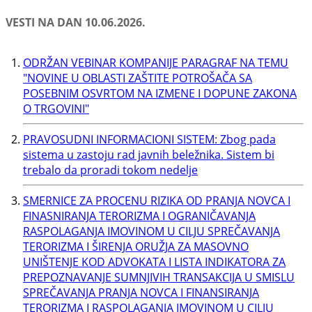
VESTI NA DAN 10.06.2026.
ODRŽAN VEBINAR KOMPANIJE PARAGRAF NA TEMU
"NOVINE U OBLASTI ZAŠTITE POTROŠAČA SA
POSEBNIM OSVRTOM NA IZMENE I DOPUNE ZAKONA
O TRGOVINI"
PRAVOSUDNI INFORMACIONI SISTEM: Zbog pada
sistema u zastoju rad javnih beležnika. Sistem bi
trebalo da proradi tokom nedelje
SMERNICE ZA PROCENU RIZIKA OD PRANJA NOVCA I
FINASNIRANJA TERORIZMA I OGRANIČAVANJA
RASPOLAGANJA IMOVINOM U CILJU SPREČAVANJA
TERORIZMA I ŠIRENJA ORUŽJA ZA MASOVNO
UNIŠTENJE KOD ADVOKATA I LISTA INDIKATORA ZA
PREPOZNAVANJE SUMNJIVIH TRANSAKCIJA U SMISLU
SPREČAVANJA PRANJA NOVCA I FINANSIRANJA
TERORIZMA I RASPOLAGANJA IMOVINOM U CILJU