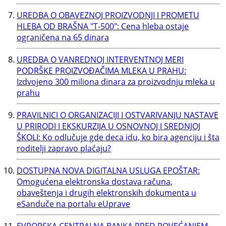
UREDBA O OBAVEZNOJ PROIZVODNJI I PROMETU
HLEBA OD BRAŠNA "T-500": Cena hleba ostaje
ograničena na 65 dinara
UREDBA O VANREDNOJ INTERVENTNOJ MERI
PODRŠKE PROIZVOĐAČIMA MLEKA U PRAHU:
Izdvojeno 300 miliona dinara za proizvodnju mleka u
prahu
PRAVILNICI O ORGANIZACIJI I OSTVARIVANJU NASTAVE
U PRIRODI I EKSKURZIJA U OSNOVNOJ I SREDNJOJ
ŠKOLI: Ko odlučuje gde deca idu, ko bira agenciju i šta
roditelji zapravo plaćaju?
DOSTUPNA NOVA DIGITALNA USLUGA EPOŠTAR:
Omogućena elektronska dostava računa,
obaveštenja i drugih elektronskih dokumenta u
eSanduče na portalu eUprave