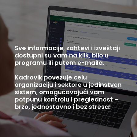
Sve informacije, zahtevi i izveštaji
dostupni su vam na klik, bilo u
programu ili putem e-maila.
Kadrovik povezuje celu
organizaciju i sektore u jedinstven
sistem, omogućavajući vam
potpunu kontrolu i preglednost –
brzo, jednostavno i bez stresa!