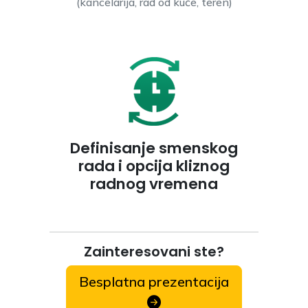
(kancelarija, rad od kuće, teren)
Definisanje smenskog
rada i opcija kliznog
radnog vremena
Zainteresovani ste?
Besplatna prezentacija