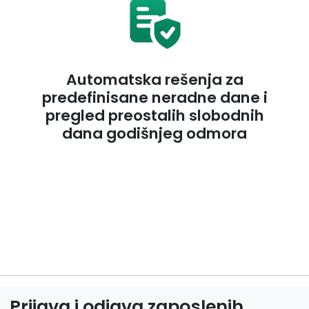
Automatska rešenja za
predefinisane neradne dane i
pregled preostalih slobodnih
dana godišnjeg odmora
Prijava i odjava zaposlenih