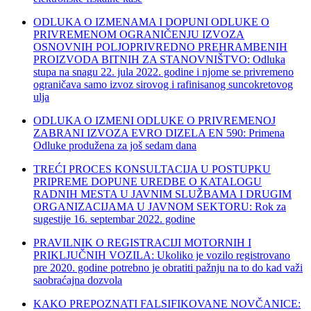
ODLUKA O IZMENAMA I DOPUNI ODLUKЕ O
PRIVREMENOM OGRANIČENJU IZVOZA
OSNOVNIH POLJOPRIVREDNO PREHRAMBENIH
PROIZVODA BITNIH ZA STANOVNIŠTVO: Odluka
stupa na snagu 22. jula 2022. godine i njome se privremeno
ograničava samo izvoz sirovog i rafinisanog suncokretovog
ulja
ODLUKA O IZMENI ODLUKE O PRIVREMENOJ
ZABRANI IZVOZA EVRO DIZELA EN 590: Primena
Odluke produžena za još sedam dana
TREĆI PROCES KONSULTACIJA U POSTUPKU
PRIPREME DOPUNE UREDBE O KATALOGU
RADNIH MESTA U JAVNIM SLUŽBAMA I DRUGIM
ORGANIZACIJAMA U JAVNOM SEKTORU: Rok za
sugestije 16. septembar 2022. godine
PRAVILNIK O REGISTRACIJI MOTORNIH I
PRIKLJUČNIH VOZILA: Ukoliko je vozilo registrovano
pre 2020. godine potrebno je obratiti pažnju na to do kad važi
saobraćajna dozvola
KAKO PREPOZNATI FALSIFIKOVANE NOVČANICE: