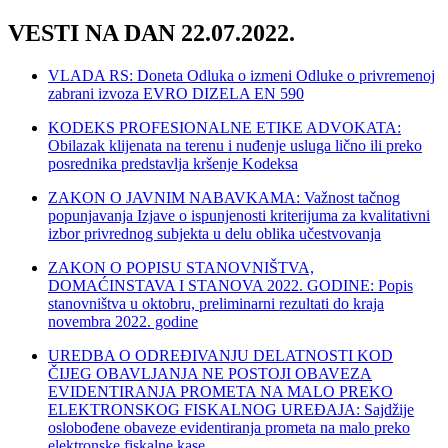
VESTI NA DAN 22.07.2022.
VLADA RS: Doneta Odluka o izmeni Odluke o privremenoj
zabrani izvoza EVRO DIZELA EN 590
KODEKS PROFESIONALNE ETIKE ADVOKATA:
Obilazak klijenata na terenu i nuđenje usluga lično ili preko
posrednika predstavlja kršenje Kodeksa
ZAKON O JAVNIM NABAVKAMA: Važnost tačnog
popunjavanja Izjave o ispunjenosti kriterijuma za kvalitativni
izbor privrednog subjekta u delu oblika učestvovanja
ZAKON O POPISU STANOVNIŠTVA,
DOMAĆINSTAVA I STANOVA 2022. GODINE: Popis
stanovništva u oktobru, preliminarni rezultati do kraja
novembra 2022. godine
UREDBA O ODREĐIVANJU DELATNOSTI KOD
ČIJEG OBAVLJANJA NE POSTOJI OBAVEZA
EVIDENTIRANJA PROMETA NA MALO PREKO
ELEKTRONSKOG FISKALNOG UREĐAJA: Sajdžije
oslobođene obaveze evidentiranja prometa na malo preko
elektronske fiskalne kase