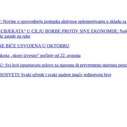
provođenju postupka aktivnog oplemenjivanja u skladu sa nov
A“ U CILJU BORBE PROTIV SIVE EKONOMIJE: Najčešće se nailaz
ate zarade na ruke
NE BIĆE USVOJENA U OKTOBRU
„skoro izvesno“ počinje od 22. avgusta
spunjavaju uslove za starosnu ili prevremenu starosnu penziju 
 Svaki učenik i svaki student imaće jedinstveni broj