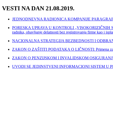
VESTI NA DAN 21.08.2019.
JEDNODNEVNA RADIONICA KOMPANIJE PARAGRAF: Novine u s
PORESKA UPRAVA U KONTROLI „VISOKORIZIČNIH SUBJEKAT
radnika, obavljanje delatnosti bez registrovanja firme kao i ispl
NACIONALNA STRATEGIJA BEZBEDNOSTI I ODBRA
ZAKON O ZAŠTITI PODATAKA O LIČNOSTI: Primena zakona 
ZAKON O PENZIJSKOM I INVALIDSKOM OSIGURANJU: Svi koji i
UVODI SE JEDINSTVENI INFORMACIONI SISTEM U PROSVETI: