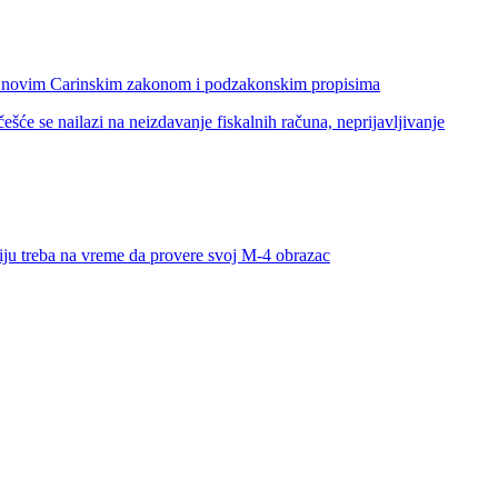
im Carinskim zakonom i podzakonskim propisima
i na neizdavanje fiskalnih računa, neprijavljivanje
treba na vreme da provere svoj M-4 obrazac