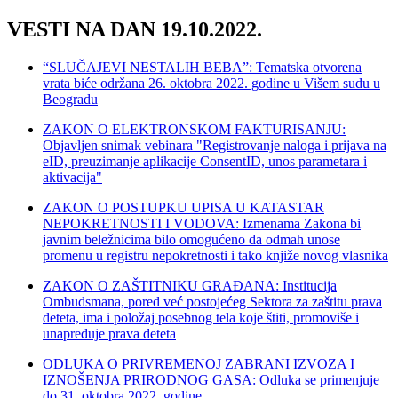
VESTI NA DAN 19.10.2022.
“SLUČAJEVI NESTALIH BEBA”: Tematska otvorena
vrata biće održana 26. oktobra 2022. godine u Višem sudu u
Beogradu
ZAKON O ELEKTRONSKOM FAKTURISANJU:
Objavljen snimak vebinara "Registrovanje naloga i prijava na
eID, preuzimanje aplikacije ConsentID, unos parametara i
aktivacija"
ZAKON O POSTUPKU UPISA U KATASTAR
NEPOKRETNOSTI I VODOVA: Izmenama Zakona bi
javnim beležnicima bilo omogućeno da odmah unose
promenu u registru nepokretnosti i tako knjiže novog vlasnika
ZAKON O ZAŠTITNIKU GRAĐANA: Institucija
Ombudsmana, pored već postojećeg Sektora za zaštitu prava
deteta, ima i položaj posebnog tela koje štiti, promoviše i
unapređuje prava deteta
ODLUKA O PRIVREMENOJ ZABRANI IZVOZA I
IZNOŠENJA PRIRODNOG GASA: Odluka se primenjuje
do 31. oktobra 2022. godine