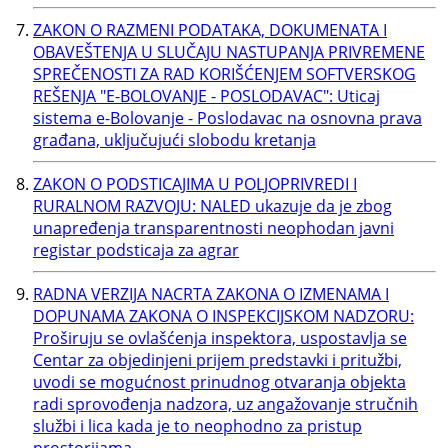
ZAKON O RAZMENI PODATAKA, DOKUMENATA I
OBAVEŠTENJA U SLUČAJU NASTUPANJA PRIVREMENE
SPREČENOSTI ZA RAD KORIŠĆENJEM SOFTVERSKOG
REŠENJA "E-BOLOVANJE - POSLODAVAC": Uticaj
sistema e-Bolovanje - Poslodavac na osnovna prava
građana, uključujući slobodu kretanja
ZAKON O PODSTICAJIMA U POLJOPRIVREDI I
RURALNOM RAZVOJU: NALED ukazuje da je zbog
unapređenja transparentnosti neophodan javni
registar podsticaja za agrar
RADNA VERZIJA NACRTA ZAKONA O IZMENAMA I
DOPUNAMA ZAKONA O INSPEKCIJSKOM NADZORU:
Proširuju se ovlašćenja inspektora, uspostavlja se
Centar za objedinjeni prijem predstavki i pritužbi,
uvodi se mogućnost prinudnog otvaranja objekta
radi sprovođenja nadzora, uz angažovanje stručnih
službi i lica kada je to neophodno za pristup