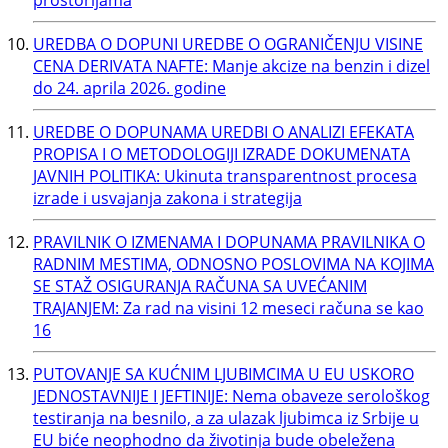
prostorijama
UREDBA O DOPUNI UREDBE O OGRANIČENJU VISINE
CENA DERIVATA NAFTE: Manje akcize na benzin i dizel
do 24. aprila 2026. godine
UREDBE O DOPUNAMA UREDBI O ANALIZI EFEKATA
PROPISA I O METODOLOGIJI IZRADE DOKUMENATA
JAVNIH POLITIKA: Ukinuta transparentnost procesa
izrade i usvajanja zakona i strategija
PRAVILNIK O IZMENAMA I DOPUNAMA PRAVILNIKA O
RADNIM MESTIMA, ODNOSNO POSLOVIMA NA KOJIMA
SE STAŽ OSIGURANJA RAČUNA SA UVEĆANIM
TRAJANJEM: Za rad na visini 12 meseci računa se kao
16
PUTOVANJE SA KUĆNIM LJUBIMCIMA U EU USKORO
JEDNOSTAVNIJE I JEFTINIJE: Nema obaveze serološkog
testiranja na besnilo, a za ulazak ljubimca iz Srbije u
EU biće neophodno da životinja bude obeležena