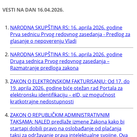
VESTI NA DAN 16.04.2026.
NARODNA SKUPŠTINA RS: 16. aprila 2026. godine
Prva sednicu Prvog redovnog zasedanja - Predlog za
glasanje o nepoverenju Vladi
NARODNA SKUPŠTINA RS: 16. aprila 2026. godine
Druga sednica Prvog redovnog zasedanja –
Razmatranje predloga zakona
ZAKON O ELEKTRONSKOM FAKTURISANJU: Od 17. do
19. aprila 2026. godine biće otežan rad Portala za
elektronsku identifikaciju – eID, uz mogućnost
kratkotrajne nedostupnosti
ZAKON O REPUBLIČKIM ADMINISTRATIVNIM
TAKSAMA: NALED predlaže izmene Zakona kako bi
startapi dobili pravo na oslobađanje od plaćanja
taksi za održavanje prava intelektualne svojine. Ova