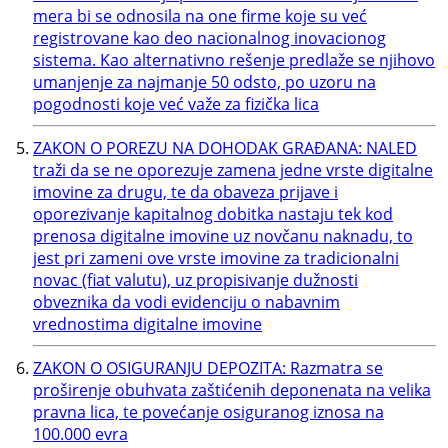
mera bi se odnosila na one firme koje su već
registrovane kao deo nacionalnog inovacionog
sistema. Kao alternativno rešenje predlaže se njihovo
umanjenje za najmanje 50 odsto, po uzoru na
pogodnosti koje već važe za fizička lica
ZAKON O POREZU NA DOHODAK GRAĐANA: NALED
traži da se ne oporezuje zamena jedne vrste digitalne
imovine za drugu, te da obaveza prijave i
oporezivanje kapitalnog dobitka nastaju tek kod
prenosa digitalne imovine uz novčanu naknadu, to
jest pri zameni ove vrste imovine za tradicionalni
novac (fiat valutu), uz propisivanje dužnosti
obveznika da vodi evidenciju o nabavnim
vrednostima digitalne imovine
ZAKON O OSIGURANJU DEPOZITA: Razmatra se
proširenje obuhvata zaštićenih deponenata na velika
pravna lica, te povećanje osiguranog iznosa na
100.000 evra