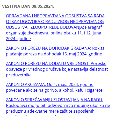
VESTI NA DAN 08.05.2024.
OPRAVDANA I NEOPRAVDANA ODSUSTVA SA RADA,
OTKAZ UGOVORA O RADU ZBOG NEOPRAVDANOG
ODSUSTVA I ZLOUPOTREBE BOLOVANJA: Paragraf
organizuje dvodnevnu online obuku 11. i 12. juna
2024. godine
ZAKON O POREZU NA DOHODAK GRAĐANA: Rok za
plaćanje poreza na dohodak 15. maj 2024. godine
ZAKON O POREZU NA DODATU VREDNOST: Poreske
obaveze privrednog društva koje nastavlja delatnost
preduzetnika
ZAKON O AKCIZAMA: Od 1. maja 2024. godine
povećane akcize na gorivo, alkohol, kafu i cigarete
ZAKON O SPREČAVANJU ZLOSTAVLJANJA NA RADU:
Poslodavci mogu biti odgovorni za mobing ukoliko ne
preduzmu adekvatne mere zaštite zaposlenih i