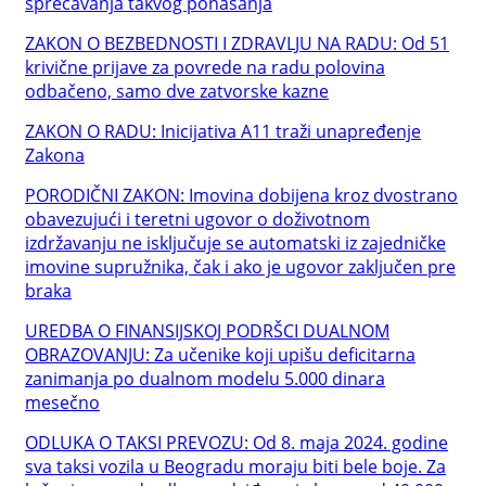
sprečavanja takvog ponašanja
ZAKON O BEZBEDNOSTI I ZDRAVLJU NA RADU: Od 51
krivične prijave za povrede na radu polovina
odbačeno, samo dve zatvorske kazne
ZAKON O RADU: Inicijativa A11 traži unapređenje
Zakona
PORODIČNI ZAKON: Imovina dobijena kroz dvostrano
obavezujući i teretni ugovor o doživotnom
izdržavanju ne isključuje se automatski iz zajedničke
imovine supružnika, čak i ako je ugovor zaključen pre
braka
UREDBA O FINANSIJSKOJ PODRŠCI DUALNOM
OBRAZOVANJU: Za učenike koji upišu deficitarna
zanimanja po dualnom modelu 5.000 dinara
mesečno
ODLUKA O TAKSI PREVOZU: Od 8. maja 2024. godine
sva taksi vozila u Beogradu moraju biti bele boje. Za