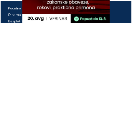
Početna
O nama
Besplatno
Pretplata
Vebinari
Korisnički kutak
Kontakt
Paragraf Lex d.o.o.
PIB: 104830593
Matični broj: 20240156
Tekući račun:
105-3029346-18
160-0000000380290-23
Radno vreme:
Ponedeljak - petak
7:30 - 15:30
Kontaktirajte nas: