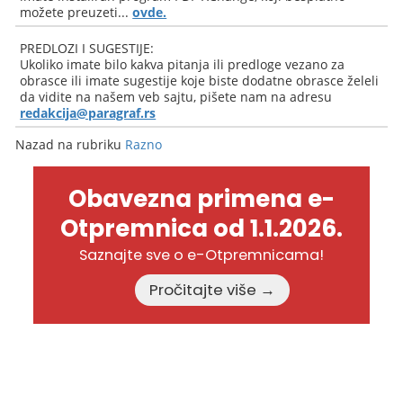
možete preuzeti...
ovde.
PREDLOZI I SUGESTIJE:
Ukoliko imate bilo kakva pitanja ili predloge vezano za
obrasce ili imate sugestije koje biste dodatne obrasce želeli
da vidite na našem veb sajtu, pišete nam na adresu
redakcija@paragraf.rs
Nazad na rubriku
Razno
Obavezna primena e-
Otpremnica od 1.1.2026.
Saznajte sve o e-Otpremnicama!
Pročitajte više →