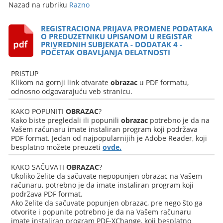
Nazad na rubriku
Razno
REGISTRACIONA PRIJAVA PROMENE PODATAKA
O PREDUZETNIKU UPISANOM U REGISTAR
PRIVREDNIH SUBJEKATA - DODATAK 4 -
POČETAK OBAVLJANJA DELATNOSTI
PRISTUP
Klikom na gornji link otvarate
obrazac
u PDF formatu,
odnosno odgovarajuću veb stranicu.
KAKO POPUNITI
OBRAZAC
?
Kako biste pregledali ili popunili
obrazac
potrebno je da na
Vašem računaru imate instaliran program koji podržava
PDF format. Jedan od najpopularnijih je Adobe Reader, koji
besplatno možete preuzeti
ovde.
KAKO SAČUVATI
OBRAZAC
?
Ukoliko želite da sačuvate nepopunjen obrazac na Vašem
računaru, potrebno je da imate instaliran program koji
podržava PDF format.
Ako želite da sačuvate popunjen obrazac, pre nego što ga
otvorite i popunite potrebno je da na Vašem računaru
imate instaliran program PDF-XChange, koji besplatno