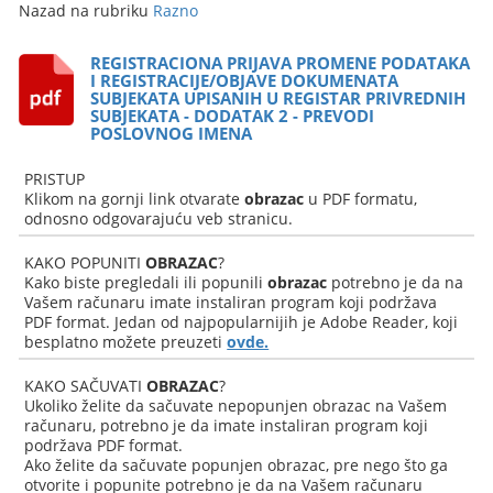
Nazad na rubriku
Razno
REGISTRACIONA PRIJAVA PROMENE PODATAKA
I REGISTRACIJE/OBJAVE DOKUMENATA
SUBJEKATA UPISANIH U REGISTAR PRIVREDNIH
SUBJEKATA - DODATAK 2 - PREVODI
POSLOVNOG IMENA
PRISTUP
Klikom na gornji link otvarate
obrazac
u PDF formatu,
odnosno odgovarajuću veb stranicu.
KAKO POPUNITI
OBRAZAC
?
Kako biste pregledali ili popunili
obrazac
potrebno je da na
Vašem računaru imate instaliran program koji podržava
PDF format. Jedan od najpopularnijih je Adobe Reader, koji
besplatno možete preuzeti
ovde.
KAKO SAČUVATI
OBRAZAC
?
Ukoliko želite da sačuvate nepopunjen obrazac na Vašem
računaru, potrebno je da imate instaliran program koji
podržava PDF format.
Ako želite da sačuvate popunjen obrazac, pre nego što ga
otvorite i popunite potrebno je da na Vašem računaru