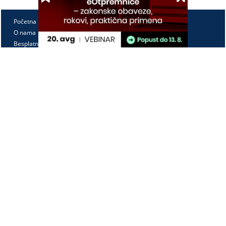
Početna
O nama
Besplatno
Pretplata
Vebinari
Korisnički kutak
Kontakt
Paragraf Lex d.o.o.
PIB: 104830593
Matični broj: 20240156
Tekući račun:
105-3029346-18
160-0000000380290-23
Radno vreme:
Ponedeljak - petak
7:30 - 15:30
Kontaktirajte nas: