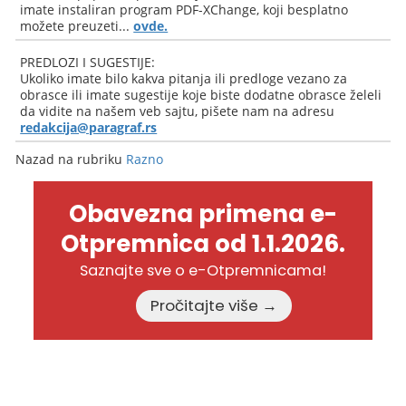
imate instaliran program PDF-XChange, koji besplatno
možete preuzeti...
ovde.
PREDLOZI I SUGESTIJE:
Ukoliko imate bilo kakva pitanja ili predloge vezano za
obrasce ili imate sugestije koje biste dodatne obrasce želeli
da vidite na našem veb sajtu, pišete nam na adresu
redakcija@paragraf.rs
Nazad na rubriku
Razno
Obavezna primena e-
Otpremnica od 1.1.2026.
Saznajte sve o e-Otpremnicama!
Pročitajte više →