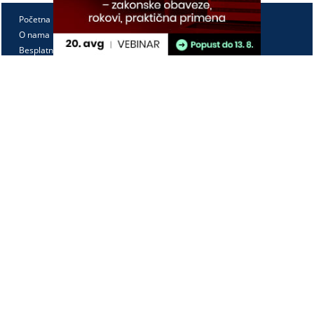
Početna
O nama
Besplatno
Pretplata
Vebinari
Korisnički kutak
Kontakt
Paragraf Lex d.o.o.
PIB: 104830593
Matični broj: 20240156
Tekući račun:
105-3029346-18
160-0000000380290-23
Radno vreme:
Ponedeljak - petak
7:30 - 15:30
Kontaktirajte nas: