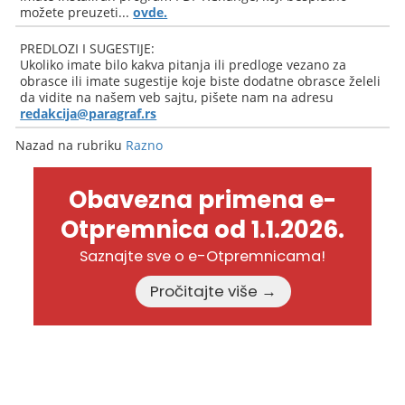
možete preuzeti...
ovde.
PREDLOZI I SUGESTIJE:
Ukoliko imate bilo kakva pitanja ili predloge vezano za
obrasce ili imate sugestije koje biste dodatne obrasce želeli
da vidite na našem veb sajtu, pišete nam na adresu
redakcija@paragraf.rs
Nazad na rubriku
Razno
Obavezna primena e-
Otpremnica od 1.1.2026.
Saznajte sve o e-Otpremnicama!
Pročitajte više →