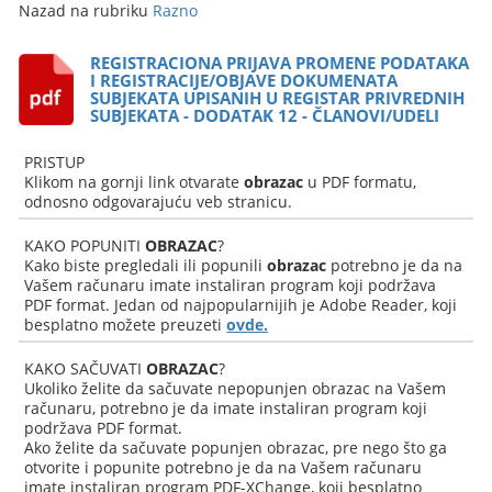
Nazad na rubriku
Razno
REGISTRACIONA PRIJAVA PROMENE PODATAKA
I REGISTRACIJE/OBJAVE DOKUMENATA
SUBJEKATA UPISANIH U REGISTAR PRIVREDNIH
SUBJEKATA - DODATAK 12 - ČLANOVI/UDELI
PRISTUP
Klikom na gornji link otvarate
obrazac
u PDF formatu,
odnosno odgovarajuću veb stranicu.
KAKO POPUNITI
OBRAZAC
?
Kako biste pregledali ili popunili
obrazac
potrebno je da na
Vašem računaru imate instaliran program koji podržava
PDF format. Jedan od najpopularnijih je Adobe Reader, koji
besplatno možete preuzeti
ovde.
KAKO SAČUVATI
OBRAZAC
?
Ukoliko želite da sačuvate nepopunjen obrazac na Vašem
računaru, potrebno je da imate instaliran program koji
podržava PDF format.
Ako želite da sačuvate popunjen obrazac, pre nego što ga
otvorite i popunite potrebno je da na Vašem računaru
imate instaliran program PDF-XChange, koji besplatno