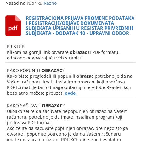
Nazad na rubriku
Razno
REGISTRACIONA PRIJAVA PROMENE PODATAKA
I REGISTRACIJE/OBJAVE DOKUMENATA
SUBJEKATA UPISANIH U REGISTAR PRIVREDNIH
SUBJEKATA - DODATAK 10 - UPRAVNI ODBOR
PRISTUP
Klikom na gornji link otvarate
obrazac
u PDF formatu,
odnosno odgovarajuću veb stranicu.
KAKO POPUNITI
OBRAZAC
?
Kako biste pregledali ili popunili
obrazac
potrebno je da na
Vašem računaru imate instaliran program koji podržava
PDF format. Jedan od najpopularnijih je Adobe Reader, koji
besplatno možete preuzeti
ovde.
KAKO SAČUVATI
OBRAZAC
?
Ukoliko želite da sačuvate nepopunjen obrazac na Vašem
računaru, potrebno je da imate instaliran program koji
podržava PDF format.
Ako želite da sačuvate popunjen obrazac, pre nego što ga
otvorite i popunite potrebno je da na Vašem računaru
imate instaliran program PDF-XChange, koji besplatno