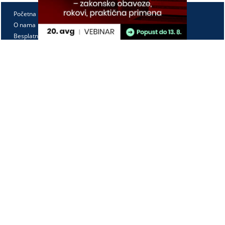
Početna
O nama
Besplatno
Pretplata
Vebinari
Korisnički kutak
Kontakt
Paragraf Lex d.o.o.
PIB: 104830593
Matični broj: 20240156
Tekući račun:
105-3029346-18
160-0000000380290-23
Radno vreme:
Ponedeljak - petak
7:30 - 15:30
Kontaktirajte nas: