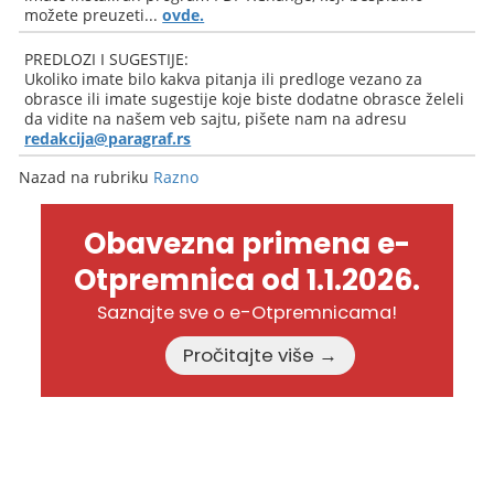
možete preuzeti...
ovde.
PREDLOZI I SUGESTIJE:
Ukoliko imate bilo kakva pitanja ili predloge vezano za
obrasce ili imate sugestije koje biste dodatne obrasce želeli
da vidite na našem veb sajtu, pišete nam na adresu
redakcija@paragraf.rs
Nazad na rubriku
Razno
Obavezna primena e-
Otpremnica od 1.1.2026.
Saznajte sve o e-Otpremnicama!
Pročitajte više →