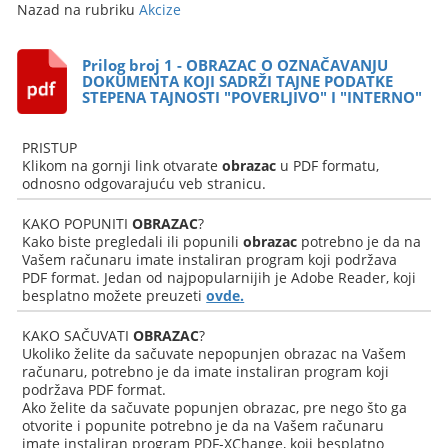
Nazad na rubriku
Akcize
Prilog broj 1 - OBRAZAC O OZNAČAVANJU
DOKUMENTA KOJI SADRŽI TAJNE PODATKE
STEPENA TAJNOSTI "POVERLJIVO" I "INTERNO"
PRISTUP
Klikom na gornji link otvarate
obrazac
u PDF formatu,
odnosno odgovarajuću veb stranicu.
KAKO POPUNITI
OBRAZAC
?
Kako biste pregledali ili popunili
obrazac
potrebno je da na
Vašem računaru imate instaliran program koji podržava
PDF format. Jedan od najpopularnijih je Adobe Reader, koji
besplatno možete preuzeti
ovde.
KAKO SAČUVATI
OBRAZAC
?
Ukoliko želite da sačuvate nepopunjen obrazac na Vašem
računaru, potrebno je da imate instaliran program koji
podržava PDF format.
Ako želite da sačuvate popunjen obrazac, pre nego što ga
otvorite i popunite potrebno je da na Vašem računaru
imate instaliran program PDF-XChange, koji besplatno