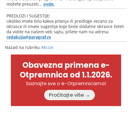
možete preuzeti...
ovde.
PREDLOZI I SUGESTIJE:
Ukoliko imate bilo kakva pitanja ili predloge vezano za
obrasce ili imate sugestije koje biste dodatne obrasce želeli
da vidite na našem veb sajtu, pišete nam na adresu
redakcija@paragraf.rs
Nazad na rubriku
Akcize
Obavezna primena e-
Otpremnica od 1.1.2026.
Saznajte sve o e-Otpremnicama!
Pročitajte više →