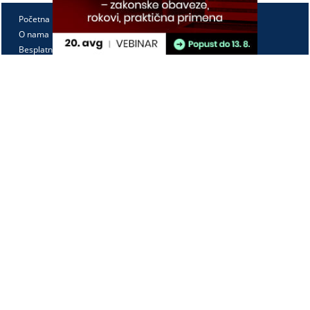
Početna
O nama
Besplatno
Pretplata
Vebinari
Korisnički kutak
Kontakt
Paragraf Lex d.o.o.
PIB: 104830593
Matični broj: 20240156
Tekući račun:
105-3029346-18
160-0000000380290-23
Radno vreme:
Ponedeljak - petak
7:30 - 15:30
Kontaktirajte nas: