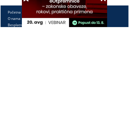
Početna
O nama
Besplatno
Pretplata
Vebinari
Korisnički kutak
Kontakt
Paragraf Lex d.o.o.
PIB: 104830593
Matični broj: 20240156
Tekući račun:
105-3029346-18
160-0000000380290-23
Radno vreme:
Ponedeljak - petak
7:30 - 15:30
Kontaktirajte nas: