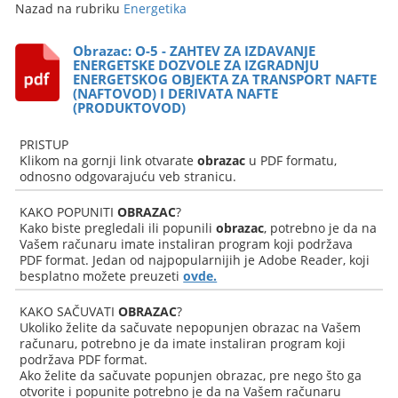
Nazad na rubriku
Energetika
Obrazac: O-5 - ZAHTEV ZA IZDAVANJE
ENERGETSKE DOZVOLE ZA IZGRADNJU
ENERGETSKOG OBJEKTA ZA TRANSPORT NAFTE
(NAFTOVOD) I DERIVATA NAFTE
(PRODUKTOVOD)
PRISTUP
Klikom na gornji link otvarate
obrazac
u PDF formatu,
odnosno odgovarajuću veb stranicu.
KAKO POPUNITI
OBRAZAC
?
Kako biste pregledali ili popunili
obrazac
, potrebno je da na
Vašem računaru imate instaliran program koji podržava
PDF format. Jedan od najpopularnijih je Adobe Reader, koji
besplatno možete preuzeti
ovde.
KAKO SAČUVATI
OBRAZAC
?
Ukoliko želite da sačuvate nepopunjen obrazac na Vašem
računaru, potrebno je da imate instaliran program koji
podržava PDF format.
Ako želite da sačuvate popunjen obrazac, pre nego što ga
otvorite i popunite potrebno je da na Vašem računaru