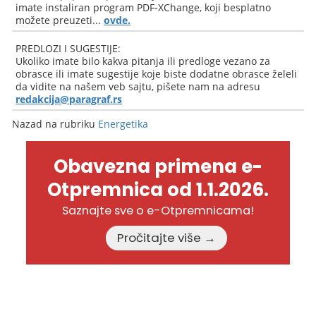
imate instaliran program PDF-XChange, koji besplatno
možete preuzeti...
ovde.
PREDLOZI I SUGESTIJE:
Ukoliko imate bilo kakva pitanja ili predloge vezano za
obrasce ili imate sugestije koje biste dodatne obrasce želeli
da vidite na našem veb sajtu, pišete nam na adresu
redakcija@paragraf.rs
Nazad na rubriku
Energetika
Obavezna primena e-
Otpremnica od 1.1.2026.
Saznajte sve o e-Otpremnicama!
Pročitajte više →