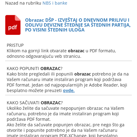
Nazad na rubriku
NBS i banke
Obrazac DŠP - IZVEŠTAJ O DNEVNOM PRILIVU I
ODLIVU DEVIZNE ŠTEDNJE SA ŠTEDNIH PARTIJA,
PO VISINI ŠTEDNIH ULOGA
PRISTUP
Klikom na gornji link otvarate
obrazac
u PDF formatu,
odnosno odgovarajuću veb stranicu.
KAKO POPUNITI
OBRAZAC
?
Kako biste pregledali ili popunili
obrazac
potrebno je da na
Vašem računaru imate instaliran program koji podržava
PDF format. Jedan od najpopularnijih je Adobe Reader, koji
besplatno možete preuzeti
ovde.
KAKO SAČUVATI
OBRAZAC
?
Ukoliko želite da sačuvate nepopunjen obrazac na Vašem
računaru, potrebno je da imate instaliran program koji
podržava PDF format.
Ako želite da sačuvate popunjen obrazac, pre nego što ga
otvorite i popunite potrebno je da na Vašem računaru
imate instaliran program PDF-XChange, koji besplatno