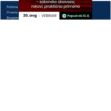
Početna
O nama
Besplatno
Pretplata
Vebinari
Korisnički kutak
Kontakt
Paragraf Lex d.o.o.
PIB: 104830593
Matični broj: 20240156
Tekući račun:
105-3029346-18
160-0000000380290-23
Radno vreme:
Ponedeljak - petak
7:30 - 15:30
Kontaktirajte nas: