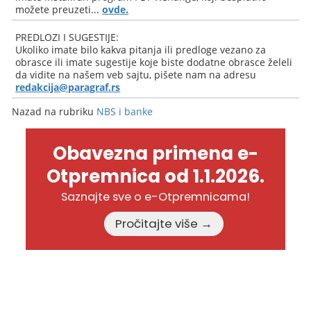
možete preuzeti...
ovde.
PREDLOZI I SUGESTIJE:
Ukoliko imate bilo kakva pitanja ili predloge vezano za
obrasce ili imate sugestije koje biste dodatne obrasce želeli
da vidite na našem veb sajtu, pišete nam na adresu
redakcija@paragraf.rs
Nazad na rubriku
NBS i banke
Obavezna primena e-
Otpremnica od 1.1.2026.
Saznajte sve o e-Otpremnicama!
Pročitajte više →