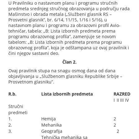
U Pravilniku o nastavnom planu i programu stručnih
predmeta srednjeg stručnog obrazovanja u području rada
Mašinstvo i obrada metala („Službeni glasnik RS –
Prosvetni glasnik”, br. 6/14, 11/15, 1/16 i 5/16), u
nastavnom planu i programu za obrazovni profil Avio-
tehničar, tabela: „B: Lista izbornih predmeta prema
programu obrazovnog profila”, zamenjuje se novom
tabelom: „B: Lista izbornih predmeta prema programu
obrazovnog profila”, koja je odštampana uz ovaj pravilnik i
čini njegov sastavni deo.
Član 2.
Ovaj pravilnik stupa na snagu osmog dana od dana
objavljivanja u „Službenom glasniku Republike Srbije –
Prosvetnom glasniku”.
R.b.
Lista izbornih predmeta
RAZRED
I
II
III
IV
Stručni
predmeti
1.
Hemija
2
2.
Mehanika
2
3.
Geografija
2
Tehnička mehanika sa