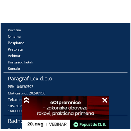
Početna
O nama
Besplatno
Pretplata
Vebinari
Korisnički kutak
Kontakt
Paragraf Lex d.o.o.
PIB: 104830593
Matični broj: 20240156
Tekući račun:
105-3029346-18
160-0000000380290-23
Radno vreme:
Ponedeljak - petak