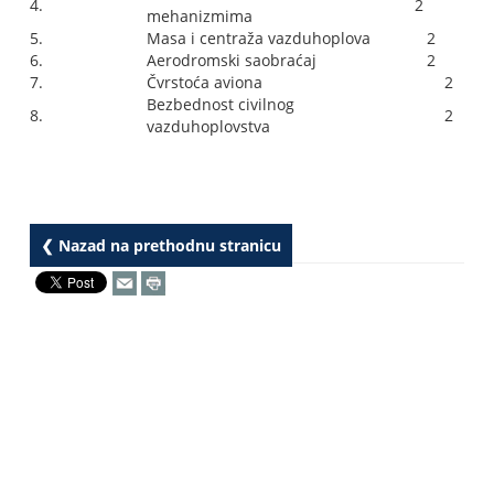
4.
2
mehanizmima
5.
Masa i centraža vazduhoplova
2
6.
Aerodromski saobraćaj
2
7.
Čvrstoća aviona
2
Bezbednost civilnog
8.
2
vazduhoplovstva
❮ Nazad na prethodnu stranicu