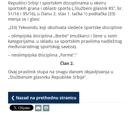
Republici Srbiji i sportskim disciplinama u okviru
sportskih grana i oblasti sporta („Službeni glasnik RS”, br.
51/16 i 95/16), u članu 2. stav 1. tačka 1) podtačka (33)
menja se i glasi:
„(33) Tekvondo, koji obuhvata sledeće sportske discipline:
– olimpijska disciplina „Borbe” (muškarci i žene u svim
kategorijama, u skladu sa sportskim pravilima nadležnog
međunarodnog sportskog saveza),
– neolimpijska disciplina „Forme”.”
Član 2.
Ovaj pravilnik stupa na snagu danom objavljivanja u
„Službenom glasniku Republike Srbije”.
❮ Nazad na prethodnu stranicu