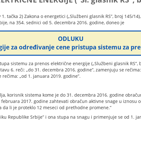
 1. tačka 2) Zakona o energetici („Službeni glasnik RS”, broj 145/14),
bije, na 354. sednici od 5. decembra 2016. godine, doneo je
ODLUKU
e za određivanje cene pristupa sistemu za pre
upa sistemu za prenos električne energije („Službeni glasnik RS”, br
vu 6. reči: „do 31. decembra 2016. godine”, zamenjuju se rečima: 
 rečima: „od 1. januara 2019. godine”.
lja, korisnik sistema kome je do 31. decembra 2016. godine obrač
 februara 2017. godine zahtevati obračun aktivne snage u iznosu 
ra da li je proteklo 12 meseci od prethodne promene.”
iku Republike Srbije” i ona stupa na snagu i primenjuje se od 1. j