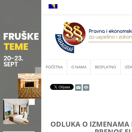
POČETNA
O NAMA
BESPLATNO
IZD
ODLUKA O IZMENAMA M
PRENOS ELE