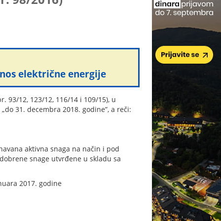
nos električne energije
. 93/12, 123/12, 116/14 i 109/15), u
„do 31. decembra 2018. godine”, a reči:
unavana aktivna snaga na način i pod
odobrene snage utvrđene u skladu sa
anuara 2017. godine