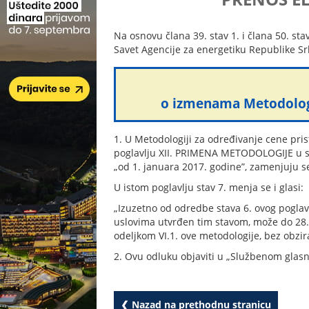
Na osnovu člana 39. stav 1. i člana 50. stav
Savet Agencije za energetiku Republike Sr
o izmenama Metodologij
1. U Metodologiji za određivanje cene prist
poglavlju XII. PRIMENA METODOLOGIJE u sta
„od 1. januara 2017. godine”, zamenjuju se
U istom poglavlju stav 7. menja se i glasi:
„Izuzetno od odredbe stava 6. ovog poglav
uslovima utvrđen tim stavom, može do 28.
odeljkom VI.1. ove metodologije, bez obzi
2. Ovu odluku objaviti u „Službenom glasn
❮ Nazad na prethodnu stranicu