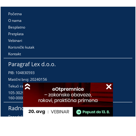
Početna
O nama
Besplatno
Pretplata
Vebinari
Korisnički kutak
Kontakt
Paragraf Lex d.o.o.
PIB: 104830593
Matični broj: 20240156
Tekući račun:
105-3029346-18
160-0000000380290-23
Radno vreme:
Ponedeljak - petak
7:30 - 15:30
Kontaktirajte nas: