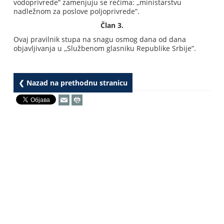
vodoprivrede” zamenjuju se rečima: ,,ministarstvu
nadležnom za poslove poljoprivrede”.
Član 3.
Ovaj pravilnik stupa na snagu osmog dana od dana
objavljivanja u ,,Službenom glasniku Republike Srbije”.
❮ Nazad na prethodnu stranicu