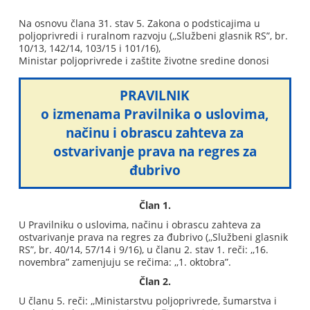
Na osnovu člana 31. stav 5. Zakona o podsticajima u
poljoprivredi i ruralnom razvoju (,,Službeni glasnik RS”, br.
10/13, 142/14, 103/15 i 101/16),
Ministar poljoprivrede i zaštite životne sredine donosi
PRAVILNIK
o izmenama Pravilnika o uslovima,
načinu i obrascu zahteva za
ostvarivanje prava na regres za
đubrivo
Član 1.
U Pravilniku o uslovima, načinu i obrascu zahteva za
ostvarivanje prava na regres za đubrivo (,,Službeni glasnik
RS”, br. 40/14, 57/14 i 9/16), u članu 2. stav 1. reči: ,,16.
novembra” zamenjuju se rečima: ,,1. oktobra”.
Član 2.
U članu 5. reči: ,,Ministarstvu poljoprivrede, šumarstva i