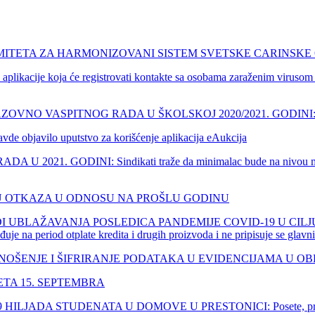
MITETA ZA HARMONIZOVANI SISTEM SVETSKE CARINSKE
e koja će registrovati kontakte sa osobama zaraženim virusom kor
 VASPITNOG RADA U ŠKOLSKOJ 2020/2021. GODINI: Detaljan
javilo uputstvo za korišćenje aplikacija eAukcija
. GODINI: Sindikati traže da minimalac bude na nivou minimaln
JU OTKAZA U ODNOSU NA PROŠLU GODINU
UBLAŽAVANJA POSLEDICA PANDEMIJE COVID-19 U CILJU
e na period otplate kredita i drugih proizvoda i ne pripisuje se glavn
JE I ŠIFRIRANJE PODATAKA U EVIDENCIJAMA U OBLASTI RAD
TA 15. SEPTEMBRA
A STUDENATA U DOMOVE U PRESTONICI: Posete, prenoćišta gos