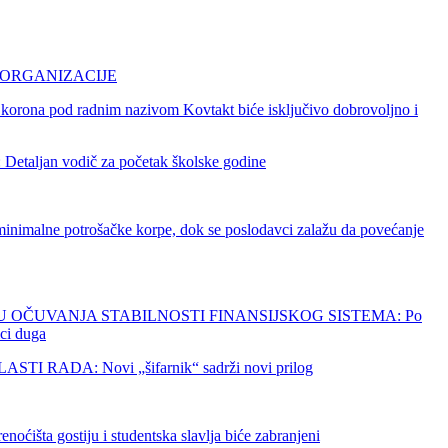
 ORGANIZACIJE
ona pod radnim nazivom Kovtakt biće isključivo dobrovoljno i
 vodič za početak školske godine
e potrošačke korpe, dok se poslodavci zalažu da povećanje
 OČUVANJA STABILNOSTI FINANSIJSKOG SISTEMA: Po
ici duga
A: Novi „šifarnik“ sadrži novi prilog
tiju i studentska slavlja biće zabranjeni