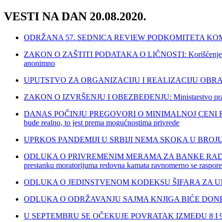
VESTI NA DAN 20.08.2020.
ODRŽANA 57. SEDNICA REVIEW PODKOMITETA KO
ZAKON O ZAŠTITI PODATAKA O LIČNOSTI: Korišćenje aplikacij
anonimno
UPUTSTVO ZA ORGANIZACIJU I REALIZACIJU OBRAZOVNO
ZAKON O IZVRŠENJU I OBEZBEĐENJU: Ministarstvo pravde ob
DANAS POČINJU PREGOVORI O MINIMALNOJ CENI RADA U 2021
bude realno, to jest prema mogućnostima privrede
UPRKOS PANDEMIJI U SRBIJI NEMA SKOKA U BRO
ODLUKA O PRIVREMENIM MERAMA ZA BANKE RADI 
prestanku moratorijuma redovna kamata ravnomerno se raspoređuj
ODLUKA O JEDINSTVENOM KODEKSU ŠIFARA ZA UNOŠEN
ODLUKA O ODRŽAVANJU SAJMA KNJIGA BIĆE DONE
U SEPTEMBRU SE OČEKUJE POVRATAK IZMEĐU 8 I 9 HILJAD