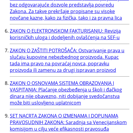
bez odgovarajuće dozvole predstavlja povredu
Zakona. Za takve prekršaje propisane su visoke
novčane kazne, kako za fizička, tako i za pravna lica
ZAKON O ELEKTRONSKOM FAKTURISANJU: Revizija
korisničkih uloga i dodeljenih ovlašćenja na SEF-u
ZAKON O ZAŠTITI POTROŠAČA: Ostvarivanje prava u
slučaju kupovine nebezbednog proizvoda. Kupac
tada ima pravo na povraćaj novca, popravku
proizvoda ili zamenu za drugi ispravan proizvod
ZAKON O OSNOVAMA SISTEMA OBRAZOVANJA I
VASPITANJA: Plaćanje obezbeđenja u školi i đačkog
dinara nije obavezno, niti dobijanje svedočanstva
može biti uslovljeno uplatnicom
SET NACRTA ZAKONA O IZMENAMA I DOPUNAMA
PRAVOSUDNIH ZAKONA: Saradnja sa Venecijanskom
komisijom u cilju veće efikasnosti pravosuđa