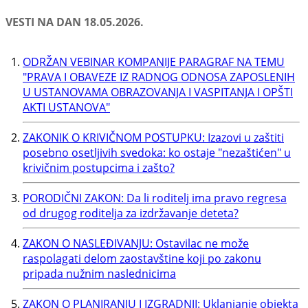
VESTI NA DAN 18.05.2026.
ODRŽAN VEBINAR KOMPANIJE PARAGRAF NA TEMU
"PRAVA I OBAVEZE IZ RADNOG ODNOSA ZAPOSLENIH
U USTANOVAMA OBRAZOVANJA I VASPITANJA I OPŠTI
AKTI USTANOVA"
ZAKONIK O KRIVIČNOM POSTUPKU: Izazovi u zaštiti
posebno osetljivih svedoka: ko ostaje "nezaštićen" u
krivičnim postupcima i zašto?
PORODIČNI ZAKON: Da li roditelj ima pravo regresa
od drugog roditelja za izdržavanje deteta?
ZAKON O NASLEĐIVANJU: Ostavilac ne može
raspolagati delom zaostavštine koji po zakonu
pripada nužnim naslednicima
ZAKON O PLANIRANJU I IZGRADNJI: Uklanjanje objekta