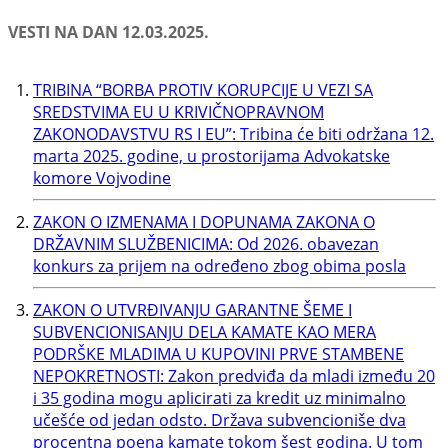
VESTI NA DAN 12.03.2025.
TRIBINA “BORBA PROTIV KORUPCIJE U VEZI SA
SREDSTVIMA EU U KRIVIČNOPRAVNOM
ZAKONODAVSTVU RS I EU”: Tribina će biti održana 12.
marta 2025. godine, u prostorijama Advokatske
komore Vojvodine
ZAKON O IZMENAMA I DOPUNAMA ZAKONA O
DRŽAVNIM SLUŽBENICIMA: Od 2026. obavezan
konkurs za prijem na određeno zbog obima posla
ZAKON O UTVRĐIVANJU GARANTNE ŠEME I
SUBVENCIONISANJU DELA KAMATE KAO MERA
PODRŠKE MLADIMA U KUPOVINI PRVE STAMBENE
NEPOKRETNOSTI: Zakon predviđa da mladi između 20
i 35 godina mogu aplicirati za kredit uz minimalno
učešće od jedan odsto. Država subvencioniše dva
procentna poena kamate tokom šest godina. U tom