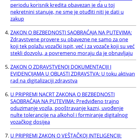
periodu korisnik kredita obavezan je da u toj
nekretnini stanuje, ne sme je otuđiti niti je dati u
zakup
ZAKON O BEZBEDNOSTI SAOBRAĆAJA NA PUTEVIMA:
Zdravstvene provere su obavezne ne samo za one
koji tek polažu vozački ispit, već i za vozače koji su već
stekli dozvolu, a povremeno moraju da je obnavljaju
ZAKON O ZDRAVSTVENOJ DOKUMENTACIJI I
EVIDENCIJAMA U OBLASTI ZDRAVSTVA: U toku aktivan
rad na digitalizaciji zdravstva
U PRIPREMI NACRT ZAKONA O BEZBEDNOSTI
SAOBRAĆAJA NA PUTEVIMA: Predviđeno trajno
oduzimanje vozila, pooštravanje kazni, uvođenje
nulte tolerancije na alkohol i formiranje digitalnog
vozačkog dosijea
U PRIPREMI ZAKON O VEŠTAČKOJ INTELIGENCIJI: