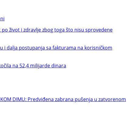
ni
 život i zdravlje zbog toga što nisu sprovedene
i dalja postupanja sa fakturama na korisničkom
la na 52,4 milijarde dinara
OM DIMU: Predviđena zabrana pušenja u zatvorenom