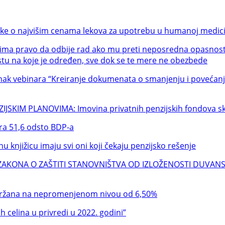
e o najvišim cenama lekova za upotrebu u humanoj medici
 pravo da odbije rad ako mu preti neposredna opasnost po
tu na koje je određen, sve dok se te mere ne obezbede
vebinara “Kreiranje dokumenata o smanjenju i povećanju 
IM PLANOVIMA: Imovina privatnih penzijskih fondova skoči
ra 51,6 odsto BDP-a
ižicu imaju svi oni koji čekaju penzijsko rešenje
KONA O ZAŠTITI STANOVNIŠTVA OD IZLOŽENOSTI DUVANSK
ržana na nepromenjenom nivou od 6,50%
 celina u privredi u 2022. godini”