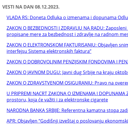
VESTI NA DAN 08.12.2023.
VLADA RS: Doneta Odluka o izmenama i dopunama Odluk
ZAKON O BEZBEDNOSTI I ZDRAVLJU NA RADU: Zaposleni ima
propisane mere za bezbednost i zdravlje na radnom mes
ZAKON O ELEKTRONSKOM FAKTURISANJU: Objavljen snimak 
interfejsu Sistema elektronskih faktura”
ZAKON O DOBROVOLJNIM PENZIJSKIM FONDOVIMA I PENZIJSK
ZAKON O JAVNOM DUGU: Javni dug Srbije na kraju oktob
ZAKON O ZDRAVSTVENOM OSIGURANJU: Pravo na overenu knj
U PRIPREMI NACRT ZAKONA O IZMENAMA I DOPUNAMA ZA
prostoru, koja će važiti i za elektronske cigarete
NARODNA BANKA SRBIJE: Referentna kamatna stopa zad
APR: Objavljen “Godišnji izveštaj o poslovanju ekonomskih