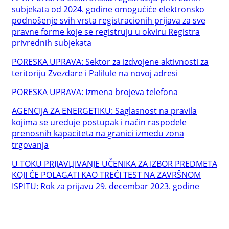
subjekata od 2024. godine omogućiće elektronsko
podnošenje svih vrsta registracionih prijava za sve
pravne forme koje se registruju u okviru Registra
privrednih subjekata
PORESKA UPRAVA: Sektor za izdvojene aktivnosti za
teritoriju Zvezdare i Palilule na novoj adresi
PORESKA UPRAVA: Izmena brojeva telefona
AGENCIJA ZA ENERGETIKU: Saglasnost na pravila
kojima se uređuje postupak i način raspodele
prenosnih kapaciteta na granici između zona
trgovanja
U TOKU PRIJAVLJIVANJE UČENIKA ZA IZBOR PREDMETA
KOJI ĆE POLAGATI KAO TREĆI TEST NA ZAVRŠNOM
ISPITU: Rok za prijavu 29. decembar 2023. godine