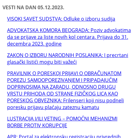
VESTI NA DAN 05.12.2023.
VISOKI SAVET SUDSTVA: Odluke o izboru sudija
ADVOKATSKA KOMORA BEOGRADA: Poziv advokatima
da se prijave za liste novih kol centara. Prijava do 31.
decembra 2023. godine
ZAKON O IZBORU NARODNIH POSLANIKA: I precrtani
glasački listići mogu biti važeći
PRAVILNIK O PORESKOJ PRIJAVI O OBRAČUNATOM
POREZU SAMOOPOREZIVANJEM I PRIPADAJUĆIM
DOPRINOSIMA NA ZARADU, ODNOSNO DRUGU
VRSTU PRIHODA OD STRANE FIZIČKOG LICA KAO
PORESKOG OBVEZNIKA: Frilenseri koji nisu podneli
poresku prijavu plaćaju zateznu kamatu
LUSTRACIJA I/ILI VETING – POMOĆNI MEHANIZMI
BORBE PROTIV KORUPCIJE
APR: Portal za elektronsku registraciju privrednih