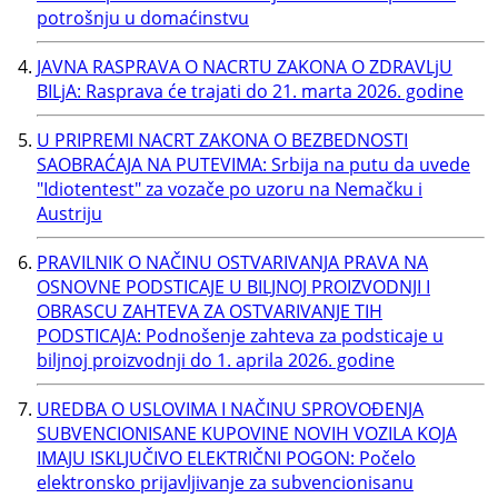
potrošnju u domaćinstvu
JAVNA RASPRAVA O NACRTU ZAKONA O ZDRAVLjU
BILjA: Rasprava će trajati do 21. marta 2026. godine
U PRIPREMI NACRT ZAKONA O BEZBEDNOSTI
SAOBRAĆAJA NA PUTEVIMA: Srbija na putu da uvede
"Idiotentest" za vozače po uzoru na Nemačku i
Austriju
PRAVILNIK O NAČINU OSTVARIVANJA PRAVA NA
OSNOVNE PODSTICAJE U BILJNOJ PROIZVODNJI I
OBRASCU ZAHTEVA ZA OSTVARIVANJE TIH
PODSTICAJA: Podnošenje zahteva za podsticaje u
biljnoj proizvodnji do 1. aprila 2026. godine
UREDBA O USLOVIMA I NAČINU SPROVOĐENJA
SUBVENCIONISANE KUPOVINE NOVIH VOZILA KOJA
IMAJU ISKLJUČIVO ELEKTRIČNI POGON: Počelo
elektronsko prijavljivanje za subvencionisanu