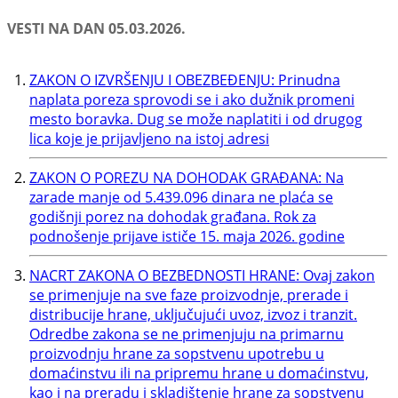
VESTI NA DAN 05.03.2026.
ZAKON O IZVRŠENJU I OBEZBEĐENJU: Prinudna
naplata poreza sprovodi se i ako dužnik promeni
mesto boravka. Dug se može naplatiti i od drugog
lica koje je prijavljeno na istoj adresi
ZAKON O POREZU NA DOHODAK GRAĐANA: Na
zarade manje od 5.439.096 dinara ne plaća se
godišnji porez na dohodak građana. Rok za
podnošenje prijave ističe 15. maja 2026. godine
NACRT ZAKONA O BEZBEDNOSTI HRANE: Ovaj zakon
se primenjuje na sve faze proizvodnje, prerade i
distribucije hrane, uključujući uvoz, izvoz i tranzit.
Odredbe zakona se ne primenjuju na primarnu
proizvodnju hrane za sopstvenu upotrebu u
domaćinstvu ili na pripremu hrane u domaćinstvu,
kao i na preradu i skladištenje hrane za sopstvenu