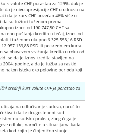
 kurs valute CHF porastao za 129%, dok je
te da je nivo apresijacije CHF u odnosu na
nači da je kurs CHF povećan 46% više u
 i da su tužioci tuženom prema
ukupan iznos od 190.747,50 CHF sa
na dan puštanja kredita u tečaj, iznos od
splatili tuženom ukupno 6.325.553,16 RSD
an 12.957.139,88 RSD ili po srednjem kursu
en sa obavezom vraćanja kredita u roku od
idi se da je iznos kredita stavljen na
 2004. godine, a da je tužba za raskid
o nakon isteka oko polovine perioda koji
čni srednji kurs valute CHF je porastao za
a uticaja na odlučivanje sudova, naročito
ekivati da će drugostepeni sud i
zistentnu sudsku praksu, zbog čega je
ove odluke, naročito u situacijama kada
eta kod kojih je činjenično stanje