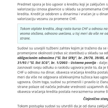
Predmet spora je bio ugovor o kreditu koji je zaključen
valorizaciju iznosa glavnice u skladu sa promenama CHF 
kredita. Kredit je odobren u dinarima i vraćan je u di
valorizaciju vezanu za promene CHF.
Tokom otplate kredita, zbog rasta kursa CHF u odnosu na 
veoma otežana, odnosno uvećana, u toj meri da više ne o
strane.
Sudovi su usvojili tužbeni zahtev kojim je traženo da s
promenjene okolnosti (
rebus sic stantibus
) u skladu sa o
obligacionim odnosima ("Sl. list SFRJ", br. 29/78, 39/85, 45
31/93 i "Sl. list SCG", br. 1/2003 - Ustavna povelja
- dalje
zasnovali svoju odluku o raskidu ugovora jeste to, da je 
CHF u odnosu na dinar, obaveza vraćanja kredita postal
meri da više ne odgovara očekivanjima tužioca kao ugovo
ugovora. Osim toga, sudovi su primenili i pravilo iz čl
strane polaze od načela jednake vrednosti uzajamnih d
obaveza vraćanja kredita postala nesrazmerna onome što 
Činjenično stan
Tokom postupka sudovi su utvrdili da je od dana zaklj