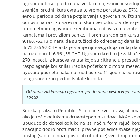
ugovora u tečaj, pa do dana veštačenja, zvanični srednji
zvanični srednji kurs evra za to vreme porastao za 57%, 
evro u periodu od dana potpisivanja ugovora 1,46 što z
odnosu na rast kursa evra u istom periodu. Utvrđeno je
predmetnom ugovoru o kreditu imali obavezu da vrate 
kamatama i provizijom banke, ili prema srednjem kursu 
9.160.763,13 dinara, da su tužioci do određenog dana i
ili 73.785,97 CHF, a da je stanje njihovog duga na taj d
na ovaj dan 116.961,53 CHF. Ugovor o kreditu je zaključ
270 meseci. Iz kurseva valuta koje su citirane u presudi v
raspolaganje korisniku kredita početkom oktobra meseca
ugovora podneta nakon period od oko 11 godina, odnosn
je ugovoren kao period isplate kredita.
Od dana zaključenja ugovora, pa do dana veštačenja, zvani
129%!
Sudska praksa u Republici Srbiji nije izvor prava, ali im
ako je reč o odlukama drugostepenih sudova. Može se oč
ubuduće da donosi odluke na isti način, formirajući kon
značajno dobro protumačiti pravne posledice svake njeg
postoji (sada ili može postojati ubuduće) veći broj predm