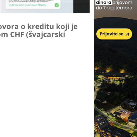
vora o kreditu koji je
m CHF (švajcarski