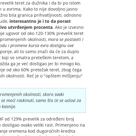
revelik teret za dužnika i da bi po istom
n u evrima. Kako to nije dovoljno jasno
no bila granica prihvatljivosti, odnosno
bude,
interesantno je i to da porast
učivo utvrđenjem procenta
. Ako je izvesno
uje ugovor od oko 120-130% prevelik teret
 promenjenih okolnosti,
mora se postaviti i
iodu i promene kursa evra dostignu ove
orije, ali to samo znači da će za duplo
 koji se smatra preteškim teretom, a
ožda ga je već dostigao jer bi mnogo ko,
nje od oko 60% pretežak teret, zbog čega
ih okolnosti. Reč je o "opštem mišljenju"
promenjenih okolnosti, skoro svaki
 se moći raskinuti, samo što će se uslovi za
 kasnije.
CHF od 129% prevelik za određeni broj
e dostigao ovako veliki rast. Primenjeno na
itanje vremena kod dugoročnih kredita