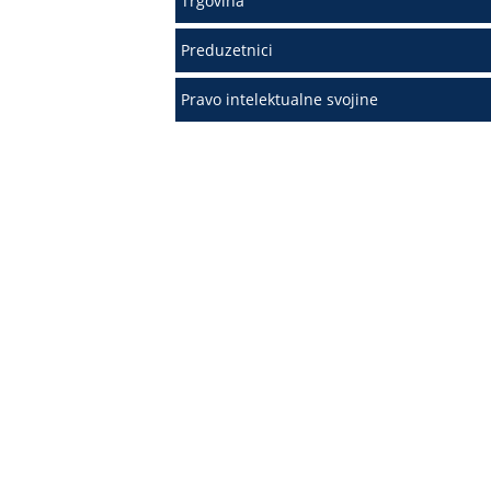
Trgovina
Preduzetnici
Pravo intelektualne svojine