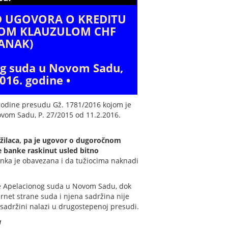
D UGOVORA O KREDITU
TNOM KLAUZULOM CHF
RANAK)
og suda u Novom Sadu,
016. godine •
godine presudu Gž. 1781/2016 kojom je
vom Sadu, P. 27/2015 od 11.2.2016.
žilaca, pa je ugovor o dugoročnom
 banke raskinut usled bitno
ka je obavezana i da tužiocima naknadi
e Apelacionog suda u Novom Sadu, dok
net strane suda i njena sadržina nije
 sadržini nalazi u drugostepenoj presudi.
a