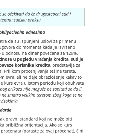
e se očekivati da će drugostepeni sud i
stentnu sudsku praksu.
 obligacionim odnosima
atra da su ispunjeni uslovi za primenu
a ugovora do momenta kada je izvršeno
F u odnosu na dinar povećana za 129%.
dnose u pogledu vraćanja kredita, sud je
baveze korisnika kredita
, predstavlja za
. Prilikom procenjivanja težine tereta,
m evra, ali ne daje obrazloženje kakav to
je kurs evra u istom periodu koji obuhvata
og prikaza nije moguće ne zapitati se da li
) ne smatra velikim teretom zbog koga se ne
evisokim?)
ndarda
ak pravni standard koji ne može biti
ka približna orijentacija. Ako se kurs
 procenata (poraste za ovaj procenat), čini