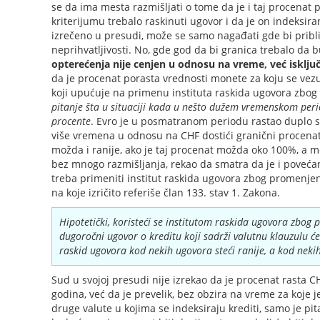
se da ima mesta razmišljati o tome da je i taj procenat p
kriterijumu trebalo raskinuti ugovor i da je on indeksira
izrečeno u presudi, može se samo nagađati gde bi približ
neprihvatljivosti. No, gde god da bi granica trebalo da 
opterećenja nije cenjen u odnosu na vreme, već isklj
da je procenat porasta vrednosti monete za koju se vez
koji upućuje na primenu instituta raskida ugovora zbog
pitanje šta u situaciji kada u nešto dužem vremenskom per
procente
. Evro je u posmatranom periodu rastao duplo sp
više vremena u odnosu na CHF dostići granični procenat
možda i ranije, ako je taj procenat možda oko 100%, a m
bez mnogo razmišljanja, rekao da smatra da je i poveća
treba primeniti institut raskida ugovora zbog promenjen
na koje izričito referiše član 133. stav 1. Zakona.
Hipotetički, koristeći se institutom raskida ugovora zbog 
dugoročni ugovor o kreditu koji sadrži valutnu klauzulu će
raskid ugovora kod nekih ugovora steći ranije, a kod nekih
Sud u svojoj presudi nije izrekao da je procenat rasta 
godina, već da je prevelik, bez obzira na vreme za koje j
druge valute u kojima se indeksiraju krediti, samo je p