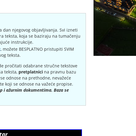
a dan njegovog objavljivanja. Svi izneti
ra teksta, koja se baziraju na tumačenju
juće instrukcije.
x
, možete BESPLATNO pristupiti SVIM
vog teksta.
de pročitati odabrane stručne tekstove
ja teksta,
pretplatnici
na pravnu bazu
i se odnose na prethodne, nevažeće
e koji se odnose na važeće propise.
tup i ažurnim dokumentima. Baza se
tar