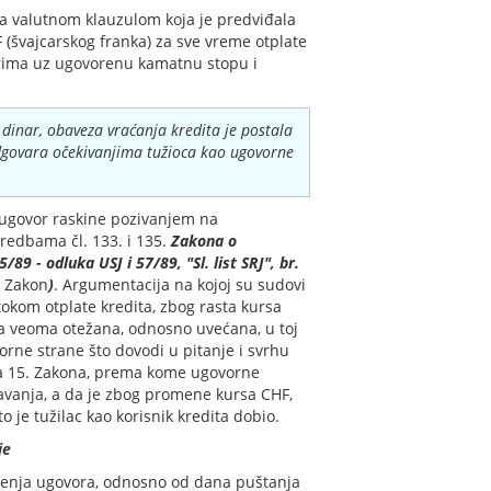
 sa valutnom klauzulom koja je predviđala
(švajcarskog franka) za sve vreme otplate
narima uz ugovorenu kamatnu stopu i
dinar, obaveza vraćanja kredita je postala
dgovara očekivanjima tužioca kao ugovorne
e ugovor raskine pozivanjem na
dredbama čl. 133. i 135.
Zakona o
/89 - odluka USJ i 57/89, "Sl. list SRJ", br.
: Zakon
)
. Argumentacija na kojoj su sudovi
tokom otplate kredita, zbog rasta kursa
a veoma otežana, odnosno uvećana, u toj
rne strane što dovodi u pitanje i svrhu
ana 15. Zakona, prema kome ugovorne
avanja, a da je zbog promene kursa CHF,
je tužilac kao korisnik kredita dobio.
je
učenja ugovora, odnosno od dana puštanja