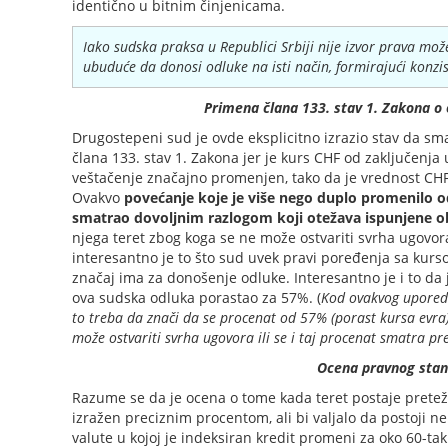
identično u bitnim činjenicama.
Iako sudska praksa u Republici Srbiji nije izvor prava mož
ubuduće da donosi odluke na isti način, formirajući konzi
Primena člana 133. stav 1. Zakona o
Drugostepeni sud je ovde eksplicitno izrazio stav da sm
člana 133. stav 1. Zakona jer je kurs CHF od zaključenj
veštačenje značajno promenjen, tako da je vrednost CH
Ovakvo
povećanje koje je više nego duplo promenilo o
smatrao dovoljnim razlogom koji otežava ispunjene o
njega teret zbog koga se ne može ostvariti svrha ugovora
interesantno je to što sud uvek pravi poređenja sa kurso
značaj ima za donošenje odluke. Interesantno je i to da 
ova sudska odluka porastao za 57%. (
Kod ovakvog uporedn
to treba da znači da se procenat od 57% (porast kursa evra
može ostvariti svrha ugovora ili se i taj procenat smatra pr
Ocena pravnog sta
Razume se da je ocena o tome kada teret postaje pretež
izražen preciznim procentom, ali bi valjalo da postoji ne
valute u kojoj je indeksiran kredit promeni za oko 60-tak