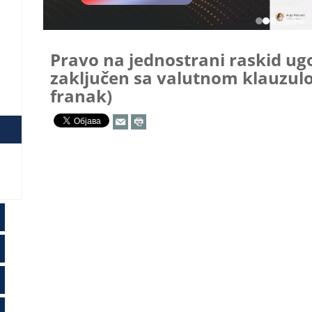
Pravo na jednostrani raskid ugo
zaključen sa valutnom klauzulo
franak)