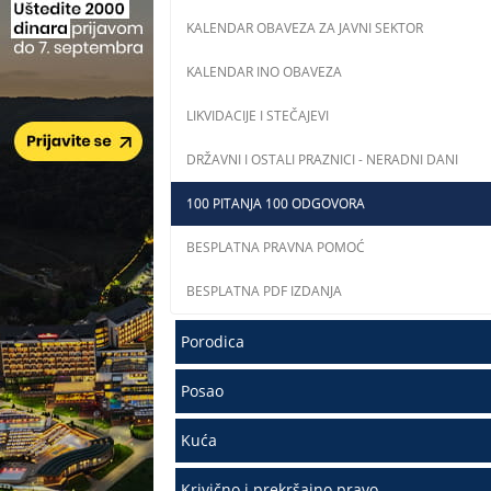
KALENDAR OBAVEZA ZA JAVNI SEKTOR
KALENDAR INO OBAVEZA
LIKVIDACIJE I STEČAJEVI
DRŽAVNI I OSTALI PRAZNICI - NERADNI DANI
100 PITANJA 100 ODGOVORA
BESPLATNA PRAVNA POMOĆ
BESPLATNA PDF IZDANJA
Porodica
Posao
Kuća
Krivično i prekršajno pravo