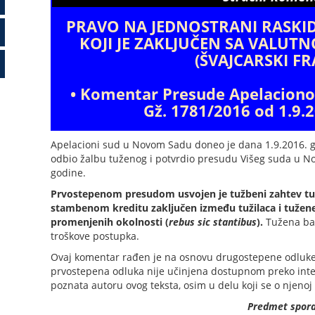
PRAVO NA JEDNOSTRANI RASKI
KOJI JE ZAKLJUČEN SA VALU
(ŠVAJCARSKI F
• Komentar Presude Apelacion
Gž. 1781/2016 od 1.9.2
Apelacioni sud u Novom Sadu doneo je dana 1.9.2016. 
odbio žalbu tuženog i potvrdio presudu Višeg suda u No
godine.
Prvostepenom presudom usvojen je tužbeni zahtev tu
stambenom kreditu zaključen između tužilaca i tužene
promenjenih okolnosti (
rebus sic stantibus
).
Tužena ban
troškove postupka.
Ovaj komentar rađen je na osnovu drugostepene odluk
prvostepena odluka nije učinjena dostupnom preko inter
poznata autoru ovog teksta, osim u delu koji se o njenoj
Predmet spor