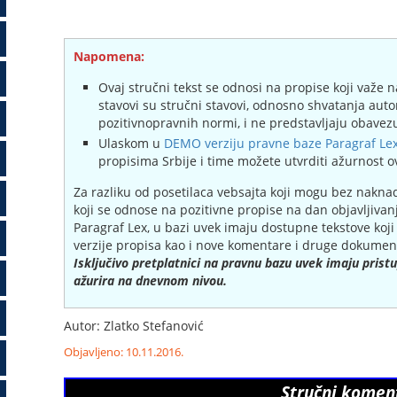
Napomena:
Ovaj stručni tekst se odnosi na propise koji važe n
stavovi su stručni stavovi, odnosno shvatanja auto
pozitivnopravnih normi, i ne predstavljaju obavezu
Ulaskom u
DEMO verziju pravne baze Paragraf Le
propisima Srbije i time možete utvrditi ažurnost o
Za razliku od posetilaca vebsajta koji mogu bez nakna
koji se odnose na pozitivne propise na dan objavljivan
Paragraf Lex, u bazi uvek imaju dostupne tekstove koj
verzije propisa kao i nove komentare i druge dokument
Isključivo pretplatnici na pravnu bazu uvek imaju pris
ažurira na dnevnom nivou.
Autor: Zlatko Stefanović
Objavljeno: 10.11.2016.
Stručni komen