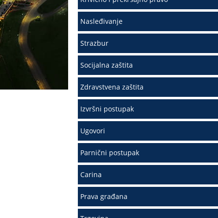
Nasleđivanje
Strazbur
Socijalna zaštita
Zdravstvena zaštita
Izvršni postupak
Ugovori
Parnični postupak
Carina
Prava građana